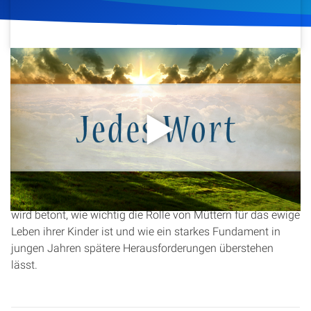
Artikel
Podcasts
30. Juni 2016
364
Klicks
Download
Studienzentrum
Über Uns
In dieser Andacht wird die Geschichte von Hanna und
ihrem Sohn Samuel beleuchtet, der als Gebetserhöhung
Kontakt
geboren wurde. Der Fokus liegt auf Hannas Hingabe und
wie sie ihren Sohn von klein auf auf Gott ausrichtete. Es
Spenden
wird betont, wie wichtig die Rolle von Müttern für das ewige
Leben ihrer Kinder ist und wie ein starkes Fundament in
jungen Jahren spätere Herausforderungen überstehen
lässt.