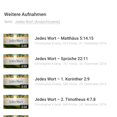
Weitere Aufnahmen
Serie:
Jedes Wort (Andachtsserie)
Jedes Wort – Matthäus 5:14.15
Christopher Kramp
923 Klicks
31. Dezember 2016
2:05
Jedes Wort – Sprüche 22:11
Christopher Kramp
767 Klicks
30. Dezember 2016
2:03
Jedes Wort – 1. Korinther 2:9
Christopher Kramp
580 Klicks
29. Dezember 2016
2:03
Jedes Wort – 2. Timotheus 4:7.8
Christopher Kramp
649 Klicks
28. Dezember 2016
2:04