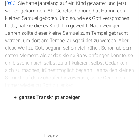
[
0:00
] Sie hatte jahrelang auf ein Kind gewartet und jetzt
war es gekommen. Als Gebetserhöhung hat Hanna den
kleinen Samuel geboren. Und so, wie es Gott versprochen
hatte, hat sie dieses Kind ihm geweiht. Nach wenigen
Jahren sollte dieser kleine Samuel zum Tempel gebracht
werden, um dort am Tempel ausgebildet zu werden. Aber
diese Weil zu Gott begann schon viel früher. Schon ab dem
ersten Moment, als er das kleine Baby anfangen konnte, so
ein bisschen sich selbst zu artikulieren, selbst Gedanken
sich zu machen, frühestmöglich begann Hanna den kleinen
Samuel auf den Schöpfer hinzuweisen, seine Gedanken
immer wieder zu Gott zu lenken.
ganzes Transkript anzeigen
[
0:48
] Und als er dann später am Tempel war, als sie ihn
abgegeben hat, da war ihre Aufgabe nicht beendet. Tag
und Nacht betete sie für diesen kleinen Samuel und sie
nähte ihm ein Kleid, das sie jedes Jahr ihm brachte. Und
sie sah, wie ihre Gebete erfüllt wurden. Es heißt in 1.
Lizenz
Samuel 2, Vers 26: „Aber der Knabe Samuel nahm immer