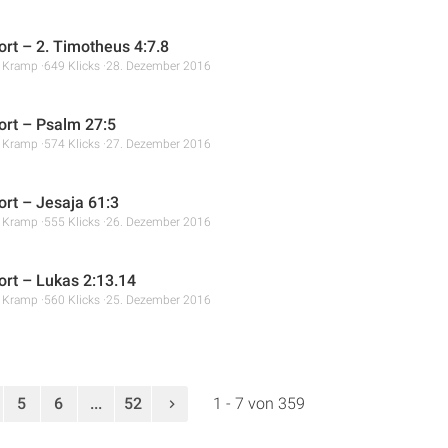
rt – 2. Timotheus 4:7.8
r Kramp
649 Klicks
28. Dezember 2016
rt – Psalm 27:5
r Kramp
574 Klicks
27. Dezember 2016
rt – Jesaja 61:3
r Kramp
555 Klicks
26. Dezember 2016
rt – Lukas 2:13.14
r Kramp
560 Klicks
25. Dezember 2016
5
6
...
52
1 - 7 von 359