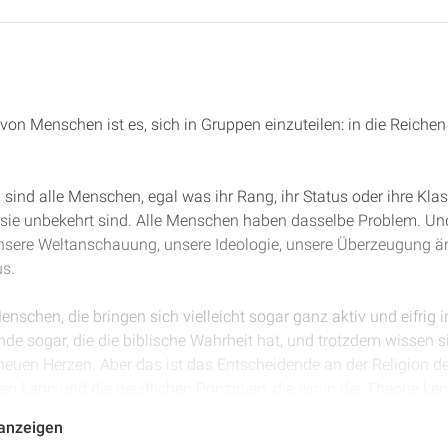
von Menschen ist es, sich in Gruppen einzuteilen: in die Reichen
 sind alle Menschen, egal was ihr Rang, ihr Status oder ihre Klas
e sie unbekehrt sind. Alle Menschen haben dasselbe Problem. Und
unsere Weltanschauung, unsere Ideologie, unsere Überzeugung ä
s.
Menschen, die bringen sich vielleicht sogar ganz aktiv und eifrig 
nde sogar, die die biblische Wahrheit hat, und trotzdem wissen s
euen Herzen. Aber das ist das Entscheidende an der Religion der
n kann und die geistlichen Prinzipien, die wir in der Theorie k
 anzeigen