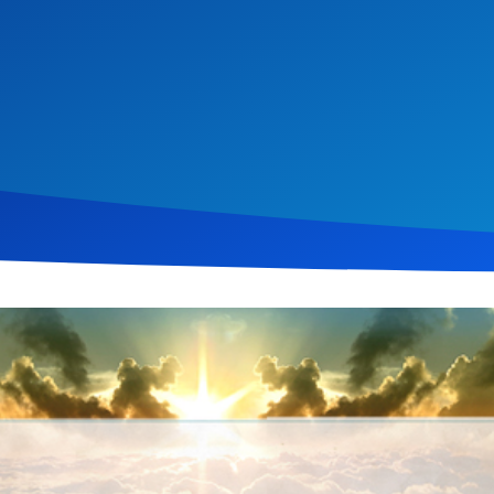
i 2016
372
Klicks
Download
 Serie „Jedes Wort“ spricht Christopher Kramp über die Gleichhei
alen Status. Er betont die Notwendigkeit einer Wiedergeburt und