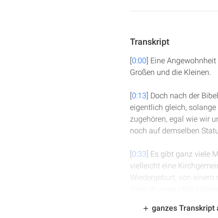
Transkript
[
0:00
] Eine Angewohnheit 
Großen und die Kleinen.
[
0:13
] Doch nach der Bibel
eigentlich gleich, solang
zugehören, egal wie wir 
noch auf demselben Statu
[
0:33
] Es gibt ganz viele 
vielleicht eine Kirchgemei
Wiedergeburt, von einem n
Geist in unser Herz komme
anwenden kann.
ganzes Transkript