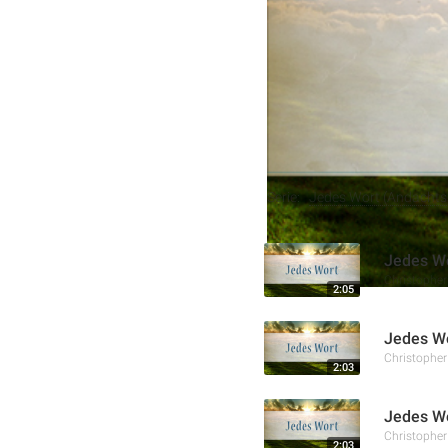
Geistes, um Gottes Prinzi
streben und sich von ihm
Weitere Aufnahmen
Serie:
Jedes Wort (Andachtss
Jedes Wo
Christophe
2:05
Jedes Wo
Christophe
2:03
Jedes Wo
Christophe
2:03