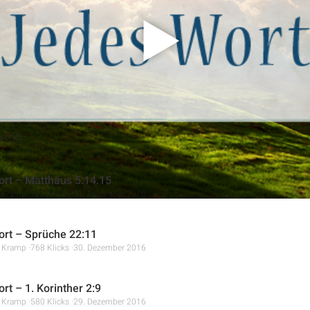
pien im Leben anzuwenden. Die Botschaft ermutigt dazu, mit geis
 gebrauchen zu lassen.
erie)
rt – Matthäus 5:14.15
r Kramp
923 Klicks
31. Dezember 2016
rt – Sprüche 22:11
r Kramp
768 Klicks
30. Dezember 2016
rt – 1. Korinther 2:9
r Kramp
580 Klicks
29. Dezember 2016