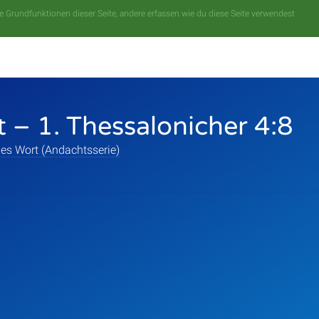
 Grundfunktionen dieser Seite, andere erfassen wie du diese Seite verwendest
 – 1. Thessalonicher 4:8
es Wort (Andachtsserie)