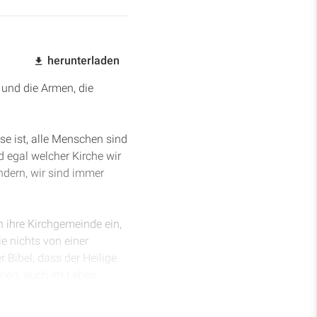
herunterladen
 und die Armen, die
se ist, alle Menschen sind
 egal welcher Kirche wir
ndern, wir sind immer
in ihre Kirchgemeinde ein,
ie nichts von einer
 Bibel, dass der Heilige
ennen, auch im Leben