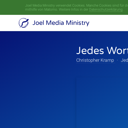
Joel Media Ministry verwendet Cookies. Manche Cookies sind für die
mithilfe von Matomo. Weitere Infos in der
Datenschutzerklärung
.
Joel Media Ministry
Jedes Wort
Christopher Kramp
·
Jed