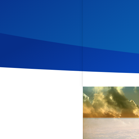
Veröffentlicht am
21. Jul
In dieser Andacht aus der
unabhängig von ihrem sozi