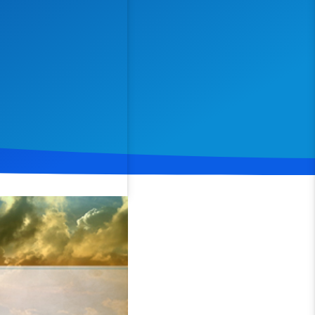
Spenden
Teilen
t aller Menschen vor Gott,
 die Rolle des Heiligen