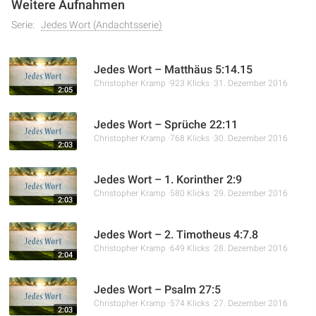
Weitere Aufnahmen
Serie:
Jedes Wort (Andachtsserie)
Jedes Wort – Matthäus 5:14.15
Christopher Kramp
923 Klicks
31. Dezember 2016
2:05
Jedes Wort – Sprüche 22:11
Christopher Kramp
768 Klicks
30. Dezember 2016
2:03
Jedes Wort – 1. Korinther 2:9
Christopher Kramp
580 Klicks
29. Dezember 2016
2:03
Jedes Wort – 2. Timotheus 4:7.8
Christopher Kramp
649 Klicks
28. Dezember 2016
2:04
Jedes Wort – Psalm 27:5
Christopher Kramp
574 Klicks
27. Dezember 2016
2:03