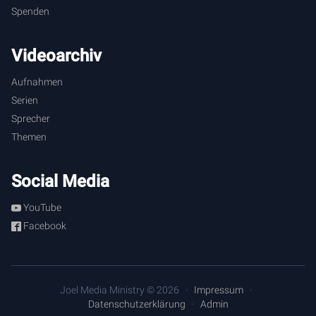
[
1:49
] Um das zu lernen, wir müssen nämlich auch in der
Spenden
Methode und der Art und Weise aus jedem Wort leben, das
aus dem Mund Gottes hervorgeht.
Videoarchiv
Aufnahmen
Serien
Sprecher
Themen
Social Media
YouTube
Facebook
Joel Media Ministry © 2026
Impressum
Datenschutzerklärung
Admin