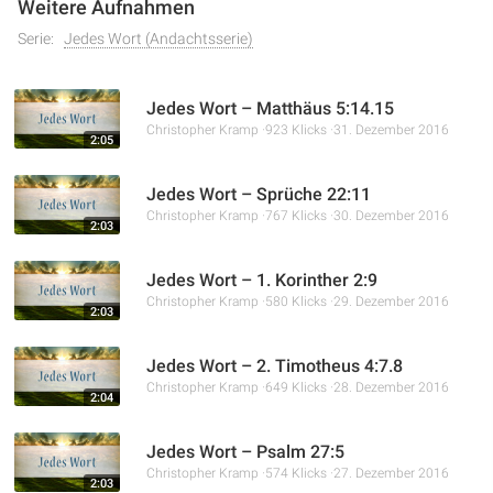
Weitere Aufnahmen
Serie:
Jedes Wort (Andachtsserie)
Jedes Wort – Matthäus 5:14.15
Christopher Kramp
923 Klicks
31. Dezember 2016
2:05
Jedes Wort – Sprüche 22:11
Christopher Kramp
767 Klicks
30. Dezember 2016
2:03
Jedes Wort – 1. Korinther 2:9
Christopher Kramp
580 Klicks
29. Dezember 2016
2:03
Jedes Wort – 2. Timotheus 4:7.8
Christopher Kramp
649 Klicks
28. Dezember 2016
2:04
Jedes Wort – Psalm 27:5
Christopher Kramp
574 Klicks
27. Dezember 2016
2:03