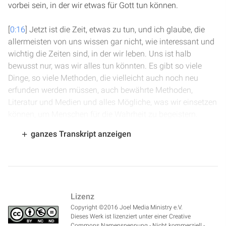
vorbei sein, in der wir etwas für Gott tun können.
[
0:16
] Jetzt ist die Zeit, etwas zu tun, und ich glaube, die
allermeisten von uns wissen gar nicht, wie interessant und
wichtig die Zeiten sind, in der wir leben. Uns ist halb
bewusst nur, was wir alles tun könnten. Es gibt so viele
Dinge, so viele Methoden, die vielleicht auch noch neu
erfunden werden müssen, auch bewährte Methoden,
Literatur und Medien und alles Mögliche, was wir einsetzen
können, um Menschen für die Wahrheit zu begeistern.
ganzes Transkript anzeigen
[
0:39
] Aber eines ist sehr wichtig, dass wir nämlich die
Wahrheit in Liebe sagen. Oftmals werden Menschen
verletzt durch harsche Wortwahl und durch ein Beleidigen
vielleicht sogar, das wohl gemeint ist. Gerade, wenn wir
heikle Themen ansprechen, heiße Eisen, wenn es um
Lizenz
Wahrheit und Irrtum geht, dann lohnt es sich nicht so sehr,
Copyright ©2016 Joel Media Ministry e.V.
den Irrtum immer zu betonen und zu betonen, sondern die
Dieses Werk ist lizenziert unter einer Creative
Wahrheit zu predigen, die am allerbesten den Irrtum
Commons Namensnennung - Nicht kommerziell -