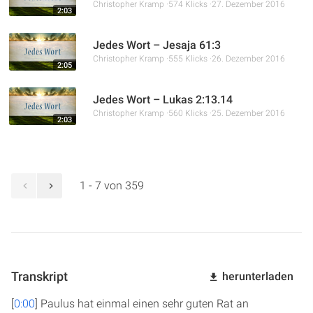
Christopher Kramp
574 Klicks
27. Dezember 2016
2:03
Jedes Wort – Jesaja 61:3
Christopher Kramp
555 Klicks
26. Dezember 2016
2:05
Jedes Wort – Lukas 2:13.14
Christopher Kramp
560 Klicks
25. Dezember 2016
2:03
1 - 7 von 359
Transkript
herunterladen
[
0:00
] Paulus hat einmal einen sehr guten Rat an