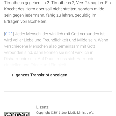
Timotheus gegeben. In 2. Timotheus 2, Vers 24 sagt er: Ein
Knecht des Herrn aber soll nicht streiten, sondern milde
sein gegen jedermann, fähig zu lehren, geduldig im
Ertragen von Bosheiten.
[
0:21
] Jeder Mensch, der wirklich mit Gott verbunden ist,
wird voller Liebe und Freundlichkeit und Milde sein. Wenn
verschiedene Menschen also gemeinsam mit Gott
verbunden sind, dann können sie nicht wirklich in
Disharmonie sein. Auf Dauer muss sich Harmonie
einstellen und Friede und Einigkeit.
ganzes Transkript anzeigen
[
0:38
] Genau das Gegenteil ist wahr für die Kinder Satans,
für alle diejenigen, die dem Ungehorsam sich verschrieben
haben. Dort findet man immer Widerspruch und Streit und
Eifersucht und Durcheinander.
Lizenz
[
0:49
] Deswegen ist es wichtig, von klein auf an Kindern
Copyright ©2016 Joel Media Ministry e.V.
schon beizubringen, richtige Charaktereigenschaften zu