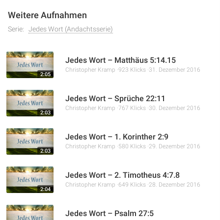
Weitere Aufnahmen
Serie:
Jedes Wort (Andachtsserie)
Jedes Wort – Matthäus 5:14.15
Christopher Kramp
923 Klicks
31. Dezember 2016
2:05
Jedes Wort – Sprüche 22:11
Christopher Kramp
767 Klicks
30. Dezember 2016
2:03
Jedes Wort – 1. Korinther 2:9
Christopher Kramp
580 Klicks
29. Dezember 2016
2:03
Jedes Wort – 2. Timotheus 4:7.8
Christopher Kramp
649 Klicks
28. Dezember 2016
2:04
Jedes Wort – Psalm 27:5