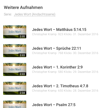
Weitere Aufnahmen
Serie:
Jedes Wort (Andachtsserie)
Jedes Wort – Matthäus 5:14.15
Christopher Kramp
923 Klicks
31. Dezember 2016
2:05
Jedes Wort – Sprüche 22:11
Christopher Kramp
768 Klicks
30. Dezember 2016
2:03
Jedes Wort – 1. Korinther 2:9
Christopher Kramp
580 Klicks
29. Dezember 2016
2:03
Jedes Wort – 2. Timotheus 4:7.8
Christopher Kramp
650 Klicks
28. Dezember 2016
2:04
Jedes Wort – Psalm 27:5