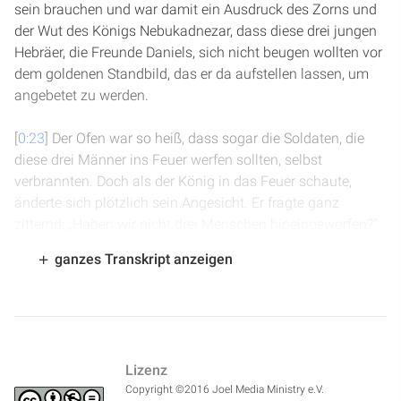
sein brauchen und war damit ein Ausdruck des Zorns und
der Wut des Königs Nebukadnezar, dass diese drei jungen
Hebräer, die Freunde Daniels, sich nicht beugen wollten vor
dem goldenen Standbild, das er da aufstellen lassen, um
angebetet zu werden.
[
0:23
] Der Ofen war so heiß, dass sogar die Soldaten, die
diese drei Männer ins Feuer werfen sollten, selbst
verbrannten. Doch als der König in das Feuer schaute,
änderte sich plötzlich sein Angesicht. Er fragte ganz
zitternd: „Haben wir nicht drei Menschen hineingeworfen?“
Und die Antwort von seinen Beratern kam: „Ja, Herr König,
ganzes Transkript anzeigen
es waren drei.“
[
0:47
] Wir lesen Daniel 3, Vers 25, wie er dann ruft: „Ich sehe
vier Männer mitten im Feuer frei umherwandeln und es ist
keine Verletzung an ihnen, und die Gestalt des Vierten
Lizenz
gleicht einem Sohn der Götter.“ Als Jesus Christus sich in
Copyright ©2016 Joel Media Ministry e.V.
diesem heißen Ofen offenbart, da spürt selbst