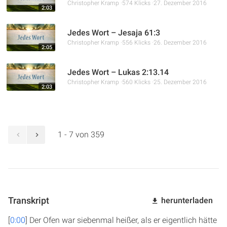
Christopher Kramp
574 Klicks
27. Dezember 2016
2:03
Jedes Wort – Jesaja 61:3
Christopher Kramp
556 Klicks
26. Dezember 2016
2:05
Jedes Wort – Lukas 2:13.14
Christopher Kramp
560 Klicks
25. Dezember 2016
2:03
1 - 7 von 359
Transkript
herunterladen
[
0:00
] Der Ofen war siebenmal heißer, als er eigentlich hätte