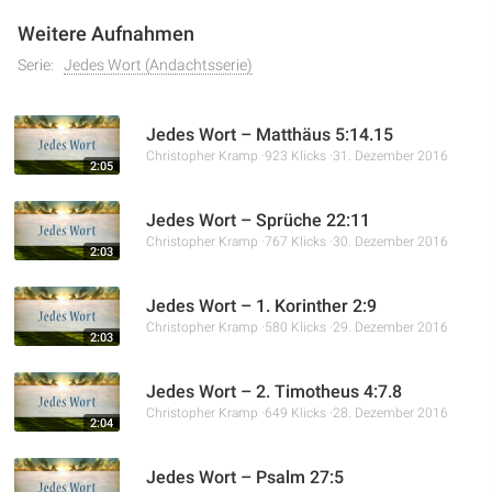
Weitere Aufnahmen
Serie:
Jedes Wort (Andachtsserie)
Jedes Wort – Matthäus 5:14.15
Christopher Kramp
923 Klicks
31. Dezember 2016
2:05
Jedes Wort – Sprüche 22:11
Christopher Kramp
767 Klicks
30. Dezember 2016
2:03
Jedes Wort – 1. Korinther 2:9
Christopher Kramp
580 Klicks
29. Dezember 2016
2:03
Jedes Wort – 2. Timotheus 4:7.8
Christopher Kramp
649 Klicks
28. Dezember 2016
2:04
Jedes Wort – Psalm 27:5