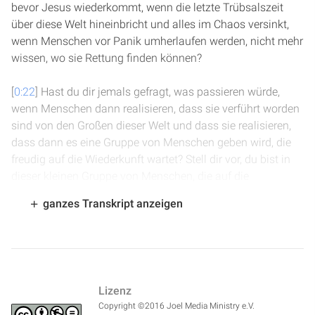
bevor Jesus wiederkommt, wenn die letzte Trübsalszeit
über diese Welt hineinbricht und alles im Chaos versinkt,
wenn Menschen vor Panik umherlaufen werden, nicht mehr
wissen, wo sie Rettung finden können?
[
0:22
] Hast du dir jemals gefragt, was passieren würde,
wenn Menschen dann realisieren, dass sie verführt worden
sind von den Großen dieser Welt und dass sie realisieren,
dass dann es eine Gruppe von Menschen geben wird, die
freudig auf die Wiederkunft wartet? Stell dir vor, du bist in
dieser kleinen Gruppe von Menschen, die auf die
Wiederkunft warten und andere kommen zu dir, deine
ganzes Transkript anzeigen
Freunde, Nachbarn, Bekannten, die in Verzweiflung
ausrufen: "Du hast das alles gewusst und du hast mir
nichts gesagt?" Wäre das nicht eine tragische Sache?
[
0:56
] Es ist Zeit, dass wir realisieren, dass wir eine Aufgabe
Lizenz
haben, dass wir so wie Daniel, auch wenn wir vielleicht
Copyright ©2016 Joel Media Ministry e.V.
angegriffen werden, wenn man uns komisch anschaut,