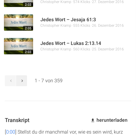
Christopher Kramp
574 Klicks
27. Dezember 2016
2:03
Jedes Wort – Jesaja 61:3
Christopher Kramp
555 Klicks
26. Dezember 2016
2:05
Jedes Wort – Lukas 2:13.14
Christopher Kramp
560 Klicks
25. Dezember 2016
2:03
1 - 7 von 359
Transkript
herunterladen
[
0:00
] Stellst du dir manchmal vor, wie es sein wird, kurz