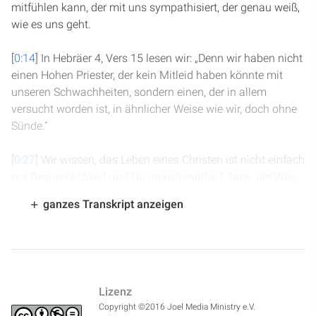
mitfühlen kann, der mit uns sympathisiert, der genau weiß,
wie es uns geht.
[
0:14
] In Hebräer 4, Vers 15 lesen wir: „Denn wir haben nicht
einen Hohen Priester, der kein Mitleid haben könnte mit
unseren Schwachheiten, sondern einen, der in allem
versucht worden ist, in ähnlicher Weise wie wir, doch ohne
Sünde.“
[
0:27
] Wir wissen, das Leben eines Christen ist nicht einfach
nur Bequemlichkeit und Unangestrengtheit. Nein, der Weg
zum Himmel ist steinig und dornig und schmal. Aber wir
ganzes Transkript anzeigen
wissen auch, dass Jesus diesen Weg bereits vollständig
gegangen ist. Wir können seinen Fußstapfen folgen, es gibt
kein Hindernis, das zu groß wäre.
[
0:50
] Wir dürfen uns freuen darüber, Schwierigkeiten in
Lizenz
unserem Leben zu erleben. Denkt mal darüber nach. Stell
Copyright ©2016 Joel Media Ministry e.V.
dir vor, du könntest ganz einfach, ohne jedes Problem, ohne