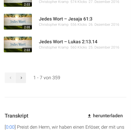
Christopher Kramp
574 Klicks
27. Dezember 2016
2:03
Jedes Wort – Jesaja 61:3
Christopher Kramp
556 Klicks
26. Dezember 2016
2:05
Jedes Wort – Lukas 2:13.14
Christopher Kramp
560 Klicks
25. Dezember 2016
2:03
1 - 7 von 359
Transkript
herunterladen
[
0:00
] Preist den Herrn, wir haben einen Erlöser, der mit uns