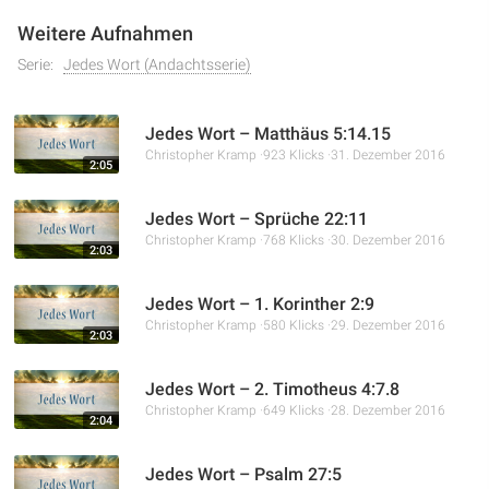
Weitere Aufnahmen
Serie:
Jedes Wort (Andachtsserie)
Jedes Wort – Matthäus 5:14.15
Christopher Kramp
923 Klicks
31. Dezember 2016
2:05
Jedes Wort – Sprüche 22:11
Christopher Kramp
768 Klicks
30. Dezember 2016
2:03
Jedes Wort – 1. Korinther 2:9
Christopher Kramp
580 Klicks
29. Dezember 2016
2:03
Jedes Wort – 2. Timotheus 4:7.8
Christopher Kramp
649 Klicks
28. Dezember 2016
2:04
Jedes Wort – Psalm 27:5