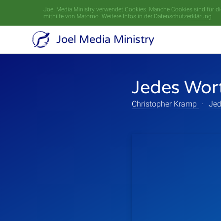
Joel Media Ministry verwendet Cookies. Manche Cookies sind für die
mithilfe von Matomo. Weitere Infos in der
Datenschutzerklärung
.
Joel Media Ministry
Jedes Wor
Christopher Kramp
·
Jed