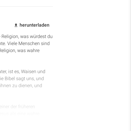
herunterladen
e Religion, was würdest du
nte. Viele Menschen sind
Religion, was wahre
ter, ist es, Waisen und
e Bibel sagt uns, und
 ihnen zu dienen, und
einer der früheren
esus als eine wahre
 gefallenen Kind Adams,
 lassen und jedem