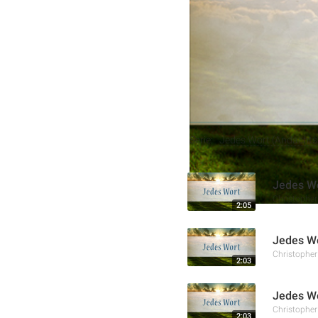
der Welt rein zu halten. 
Evangelium bringen könn
Weitere Aufnahmen
Serie:
Jedes Wort (Andachtss
Jedes Wo
Christophe
2:05
Jedes Wo
Christophe
2:03
Jedes Wo
Christophe
2:03