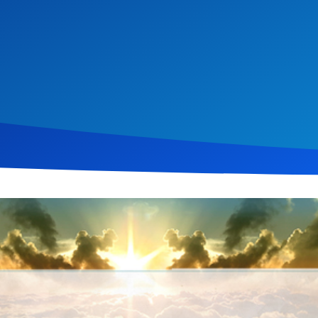
ust 2016
329
Klicks
Download
 die wahre Bedeutung von Religion und Frömmigkeit, wie sie in
J
her Kramp erklärt, dass echte Religiosität darin besteht, andere