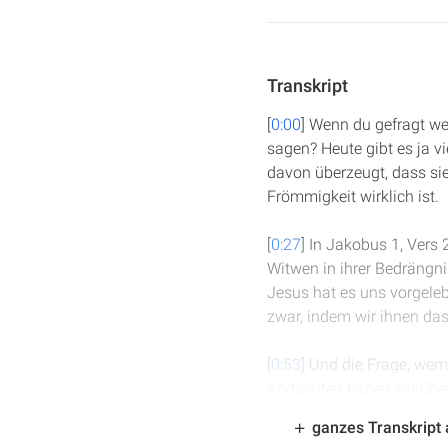
Transkript
[
0:00
] Wenn du gefragt wer
sagen? Heute gibt es ja 
davon überzeugt, dass sie
Frömmigkeit wirklich ist.
[
0:27
] In Jakobus 1, Vers 
Witwen in ihrer Bedrängni
Jesus hat es uns vorgelebt
zwar, indem wir ihnen das
[
0:53
] Und die Frage, wem 
Andachten haben wir über
Begebenheit benutzt, um z
ganzes Transkript
egal wer es ist, ob ich ih