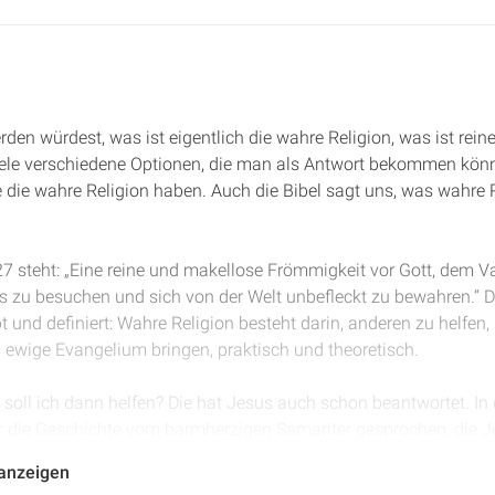
den würdest, was ist eigentlich die wahre Religion, was ist rein
viele verschiedene Optionen, die man als Antwort bekommen kön
 die wahre Religion haben. Auch die Bibel sagt uns, was wahre 
27 steht: „Eine reine und makellose Frömmigkeit vor Gott, dem Va
s zu besuchen und sich von der Welt unbefleckt zu bewahren.“ Di
 und definiert: Wahre Religion besteht darin, anderen zu helfen,
 ewige Evangelium bringen, praktisch und theoretisch.
soll ich dann helfen? Die hat Jesus auch schon beantwortet. In 
 die Geschichte vom barmherzigen Samariter gesprochen, die J
u illustrieren, wem ich alles helfen darf, nämlich jedem, jedem
 anzeigen
n kenne oder nicht. Ich habe das Privileg, mein Licht leuchten zu