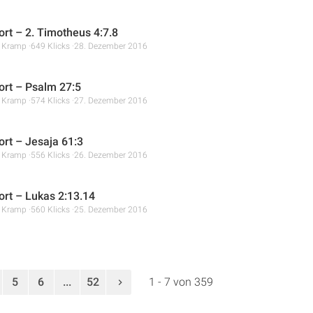
rt – 2. Timotheus 4:7.8
r Kramp
649 Klicks
28. Dezember 2016
rt – Psalm 27:5
r Kramp
574 Klicks
27. Dezember 2016
rt – Jesaja 61:3
r Kramp
556 Klicks
26. Dezember 2016
rt – Lukas 2:13.14
r Kramp
560 Klicks
25. Dezember 2016
5
6
...
52
1 - 7 von 359