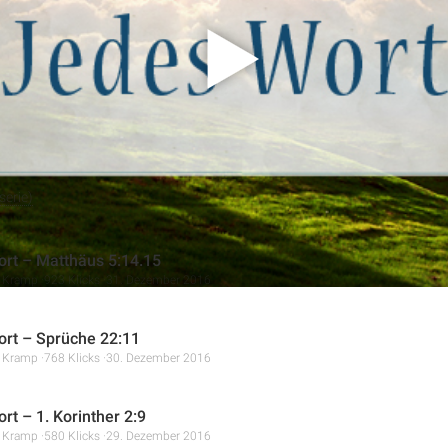
Er betont, dass Jesus uns gezeigt hat, wie wir bedürftigen Mensc
en.
erie)
rt – Matthäus 5:14.15
r Kramp
923 Klicks
31. Dezember 2016
rt – Sprüche 22:11
r Kramp
768 Klicks
30. Dezember 2016
rt – 1. Korinther 2:9
r Kramp
580 Klicks
29. Dezember 2016