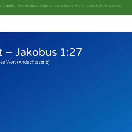
 Grundfunktionen dieser Seite, andere erfassen wie du diese Seite verwendest
t – Jakobus 1:27
es Wort (Andachtsserie)