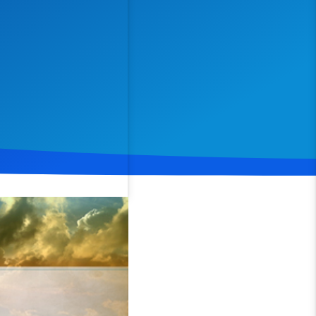
Spenden
Teilen
akobus 1
, Vers 27
n zu helfen und sich von