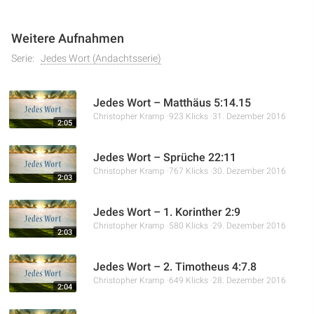
Weitere Aufnahmen
Serie:
Jedes Wort (Andachtsserie)
Jedes Wort – Matthäus 5:14.15
Christopher Kramp
923 Klicks
31. Dezember 2016
2:05
Jedes Wort – Sprüche 22:11
Christopher Kramp
767 Klicks
30. Dezember 2016
2:03
Jedes Wort – 1. Korinther 2:9
Christopher Kramp
580 Klicks
29. Dezember 2016
2:03
Jedes Wort – 2. Timotheus 4:7.8
Christopher Kramp
649 Klicks
28. Dezember 2016
2:04