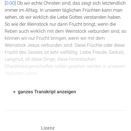
[
0:00
] Ob wir echte Christen sind, das zeigt sich letztendlich
immer im Alltag. In unseren täglichen Früchten kann man
sehen, ob wir wirklich die Liebe Gottes verstanden haben.
So wie der Weinstock nur dann Frucht bringt, wenn die
Reben auch wirklich mit dem Weinstock verbunden sind, so
können wir nur Frucht bringen, wenn wir mit dem
Weinstock Jesus verbunden sind. Diese Früchte oder diese
Frucht des Geistes ist sehr vielfältig. Liebe, Freude, Geduld,
Langmut, all diese Dinge, diese himmlischen
Charaktereigenschaften sollen gesehen werden in unserem
täglichen Leben.
[
0:40
] Und nachprüfen kann man das mit Hilfe des
ganzes Transkript anzeigen
Gesetzes Gottes. Das Gesetz Gottes ist der Maßstab, an
dem wir sehen können, ob diese Frucht in unserem Leben
wächst oder nicht. Das Gesetz Gottes zeigt uns unsere
Sünden und es bringt uns zu Jesus. Vielleicht sagt der eine
oder andere, ich kann dem Gesetz Gottes nicht folgen, aber
Lizenz
Jesus sagt: Meine Gnade ist ausreichend für dich.