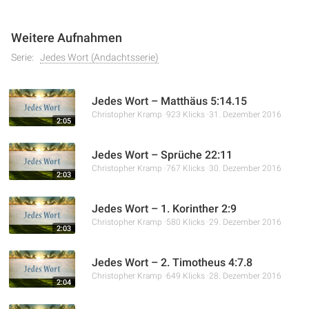
Weitere Aufnahmen
Serie:
Jedes Wort (Andachtsserie)
Jedes Wort – Matthäus 5:14.15
Christopher Kramp
923 Klicks
31. Dezember 2016
2:05
Jedes Wort – Sprüche 22:11
Christopher Kramp
767 Klicks
30. Dezember 2016
2:03
Jedes Wort – 1. Korinther 2:9
Christopher Kramp
580 Klicks
29. Dezember 2016
2:03
Jedes Wort – 2. Timotheus 4:7.8
Christopher Kramp
649 Klicks
28. Dezember 2016
2:04