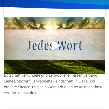
Artikel
Podcasts
29. Januar 2016
462
Klicks
Download
Studienzentrum
Über Uns
Diese Andacht beleuchtet die Person und das Wirken Jesu
Christi als Evangelisten, der Heilung, Hoffnung und
Kontakt
Befreiung brachte. Basierend auf der Prophezeiung in
Jesaja 61
:1 wird gezeigt, wie Jesus den Armen frohe
Spenden
Botschaft verkündete und zerbrochene Herzen verband.
Seine Botschaft verwandelte Feindschaft in Liebe und
brachte Frieden, und sein Wort lädt auch heute noch dazu
ein, ihm nachzufolgen.