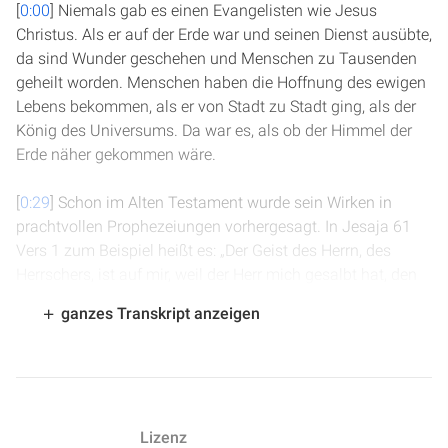
[
0:00
] Niemals gab es einen Evangelisten wie Jesus
Christus. Als er auf der Erde war und seinen Dienst ausübte,
da sind Wunder geschehen und Menschen zu Tausenden
geheilt worden. Menschen haben die Hoffnung des ewigen
Lebens bekommen, als er von Stadt zu Stadt ging, als der
König des Universums. Da war es, als ob der Himmel der
Erde näher gekommen wäre.
[
0:29
] Schon im Alten Testament wurde sein Wirken in
prachtvollen Prophezeiungen vorhergesagt. In Jesaja 61
Vers 1 zum Beispiel heißt es: „Der Geist des Herrn, des
Herrschers, ist auf mir, weil der Herr mich gesalbt hat, den
Armen frohe Botschaft zu verkünden. Er hat mich gesandt,
ganzes Transkript anzeigen
zu verbinden, die zerbrochenen Herzen sind, den
Gefangenen Befreiung zu verkünden und Öffnung des
Kerkers den Gebundenen.“
[
0:52
] Jesus ging zu den großen Festen des Volkes Israel,
Lizenz
um dort, als Menschen mit irdischen Dingen beschäftigt