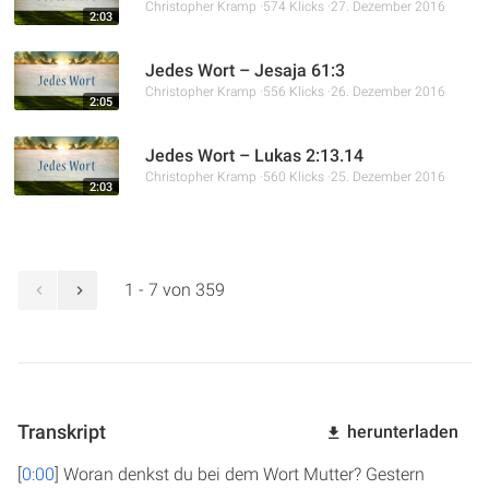
Christopher Kramp
574 Klicks
27. Dezember 2016
2:03
Jedes Wort – Jesaja 61:3
Christopher Kramp
556 Klicks
26. Dezember 2016
2:05
Jedes Wort – Lukas 2:13.14
Christopher Kramp
560 Klicks
25. Dezember 2016
2:03
1 - 7 von 359
Transkript
herunterladen
[
0:00
] Woran denkst du bei dem Wort Mutter? Gestern