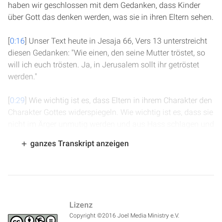
haben wir geschlossen mit dem Gedanken, dass Kinder
über Gott das denken werden, was sie in ihren Eltern sehen.
[
0:16
] Unser Text heute in Jesaja 66, Vers 13 unterstreicht
diesen Gedanken: "Wie einen, den seine Mutter tröstet, so
will ich euch trösten. Ja, in Jerusalem sollt ihr getröstet
werden."
[
0:29
] Wie wichtig ist es, dass Eltern in ihrem Charakter den
Charakter Gottes widerspiegeln. Wie wichtig ist es, dass sie
nicht im Ärger unmutig werden und aus Hass schlagen und
bestrafen. Denn all diese Eigenschaften würde das Kind auf
ganzes Transkript anzeigen
Gott projizieren.
[
0:50
] Was soll man tun, wenn das Kind sich schlecht
verhalten hat, wenn es nicht das tut, was man gesagt hat?
Auf jeden Fall sollte man nicht ausrasten, schlagen oder
Lizenz
böse Worte reden.
Copyright ©2016 Joel Media Ministry e.V.