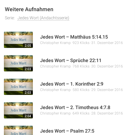
Weitere Aufnahmen
Serie:
Jedes Wort (Andachtsserie)
Jedes Wort – Matthäus 5:14.15
Christopher Kramp
923 Klicks
31. Dezember 2016
2:05
Jedes Wort – Sprüche 22:11
Christopher Kramp
768 Klicks
30. Dezember 2016
2:03
Jedes Wort – 1. Korinther 2:9
Christopher Kramp
580 Klicks
29. Dezember 2016
2:03
Jedes Wort – 2. Timotheus 4:7.8
Christopher Kramp
649 Klicks
28. Dezember 2016
2:04
Jedes Wort – Psalm 27:5