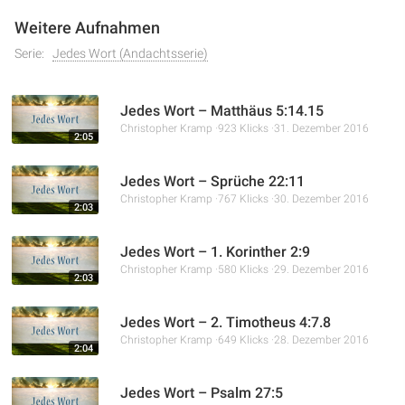
Weitere Aufnahmen
Serie:
Jedes Wort (Andachtsserie)
Jedes Wort – Matthäus 5:14.15
Christopher Kramp
923 Klicks
31. Dezember 2016
2:05
Jedes Wort – Sprüche 22:11
Christopher Kramp
767 Klicks
30. Dezember 2016
2:03
Jedes Wort – 1. Korinther 2:9
Christopher Kramp
580 Klicks
29. Dezember 2016
2:03
Jedes Wort – 2. Timotheus 4:7.8
Christopher Kramp
649 Klicks
28. Dezember 2016
2:04
Jedes Wort – Psalm 27:5