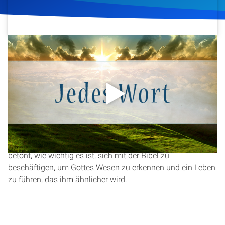
Artikel
Podcasts
26. März 2016
209
Klicks
Download
Studienzentrum
Über Uns
In dieser Andacht geht es um die Bedeutung der Heiligung
durch Gottes Wort. Christopher Kramp erklärt, wie Jesus
Kontakt
selbst für unsere Heiligung gebetet hat und wie die Bibel
uns hilft, diese Wahrheit in unserem Leben zu erfahren. Er
Spenden
betont, wie wichtig es ist, sich mit der Bibel zu
beschäftigen, um Gottes Wesen zu erkennen und ein Leben
zu führen, das ihm ähnlicher wird.