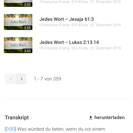
Christopher Kramp
574 Klicks
27. Dezember 2016
2:03
Jedes Wort – Jesaja 61:3
Christopher Kramp
555 Klicks
26. Dezember 2016
2:05
Jedes Wort – Lukas 2:13.14
Christopher Kramp
560 Klicks
25. Dezember 2016
2:03
1 - 7 von 359
Transkript
herunterladen
[
0:00
] Was würdest du beten, wenn du vor einem