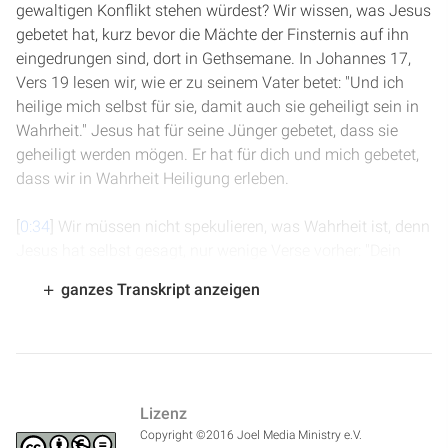
gewaltigen Konflikt stehen würdest? Wir wissen, was Jesus
gebetet hat, kurz bevor die Mächte der Finsternis auf ihn
eingedrungen sind, dort in Gethsemane. In Johannes 17,
Vers 19 lesen wir, wie er zu seinem Vater betet: "Und ich
heilige mich selbst für sie, damit auch sie geheiligt sein in
Wahrheit." Jesus hat für seine Jünger gebetet, dass sie
geheiligt werden mögen. Er hat für dich und mich gebetet,
dass wir in Wahrheit Heiligung erleben.
[
0:34
] Wir müssen nicht spekulieren, was Wahrheit ist, denn
Jesus hat selbst gesagt, nur wenige Verse vorher: "Dein
Wort, Gottes Wort ist Wahrheit." Es ist die Bibel, das Wort
ganzes Transkript anzeigen
Gottes, das Hilfsmittel ist, damit wir echte Heiligung
erleben. Die Wahrheit, wie sie in der Bibel präsentiert wird,
ist ein unglaublich einfaches, klares und vollständiges
System. Es spricht die Bedürfnisse des Herzens an. Jede
Frage, die wirklich tief in unserem Innersten brennt, wird
Lizenz
beantwortet durch die Wahrheit der Bibel.
Copyright ©2016 Joel Media Ministry e.V.