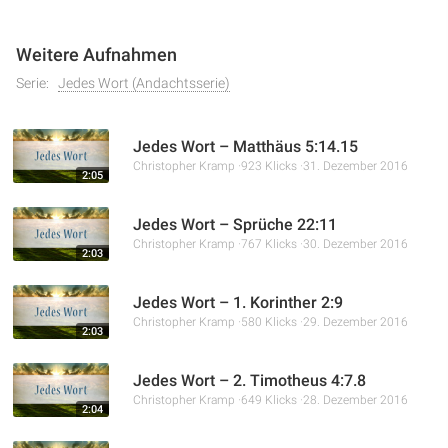
Weitere Aufnahmen
Serie:
Jedes Wort (Andachtsserie)
Jedes Wort – Matthäus 5:14.15
Christopher Kramp
923 Klicks
31. Dezember 2016
2:05
Jedes Wort – Sprüche 22:11
Christopher Kramp
767 Klicks
30. Dezember 2016
2:03
Jedes Wort – 1. Korinther 2:9
Christopher Kramp
580 Klicks
29. Dezember 2016
2:03
Jedes Wort – 2. Timotheus 4:7.8
Christopher Kramp
649 Klicks
28. Dezember 2016
2:04