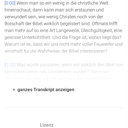
[
0:00
] Wenn man so ein wenig in die christliche Welt
hineinschaut, dann kann man sich erstaunen und
verwundert sein, wie wenig Christen noch von der
Botschaft der Bibel wirklich begeistert sind. Oftmals trifft
man mehr auf so eine Art Langeweile, Gleichgültigkeit, eine
gewisse Unterkühltheit. Und die Frage ist, woran liegt das?
Warum ist es, dass wir uns nicht mehr voller Feuereifer und
ernsthaft für die Wahrheiten der Bibel interessieren?
[
0:32
] Was würde passieren, wenn wir wirklich den Wert von
Menschenseelen neu überdenken würden? Wenn wir
verstehen würden, wie tief und reich die Verheißungen
Gottes sind? Wenn wir jeden Tag darum beten würden, in
ganzes Transkript anzeigen
das Ebenbild Gottes, in das Ebenbild Christi verwandelt zu
werden? Wenn wir wieder nach der Wahrheit graben
würden, wie nach verborgenen Schätzen? Ich denke, der
Himmel ist erstaunt darüber, dass obwohl die Wahrheit der
Bibel so klar und so tief und so reich und so kostbar ist und
Lizenz
die Liebe Gottes so unfassbar ist, dass so viele Menschen