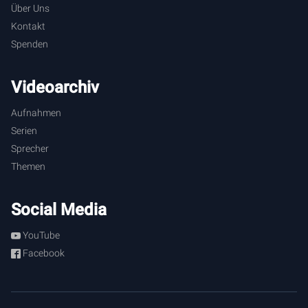
gesandt hat, so sende ich euch.“ Heute darfst du mit
Über Uns
ganzem Ernst den Charakter Jesu repräsentieren und aus
Kontakt
jedem Wort leben, das aus dem Mund Gottes hervorgeht.
Spenden
Vertraue und glaube, es hilft, es heilt die göttliche Kraft!
Videoarchiv
Aufnahmen
Serien
Sprecher
Themen
Social Media
YouTube
Facebook