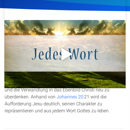
Artikel
Podcasts
3. Oktober 2016
413
Klicks
Download
Studienzentrum
Über Uns
Diese Andacht beleuchtet die erstaunliche Gleichgültigkeit
vieler Christen gegenüber der Botschaft der Bibel.
Kontakt
Christopher Kramp ermutigt dazu, den Wert von
Menschenseelen, die Tiefe der göttlichen Verheißungen
Spenden
und die Verwandlung in das Ebenbild Christi neu zu
überdenken. Anhand von
Johannes 20
:21 wird die
Aufforderung Jesu deutlich, seinen Charakter zu
repräsentieren und aus jedem Wort Gottes zu leben.