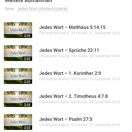
Weitere Aufnahmen
Serie:
Jedes Wort (Andachtsserie)
Jedes Wort – Matthäus 5:14.15
Christopher Kramp
923 Klicks
31. Dezember 2016
2:05
Jedes Wort – Sprüche 22:11
Christopher Kramp
767 Klicks
30. Dezember 2016
2:03
Jedes Wort – 1. Korinther 2:9
Christopher Kramp
580 Klicks
29. Dezember 2016
2:03
Jedes Wort – 2. Timotheus 4:7.8
Christopher Kramp
649 Klicks
28. Dezember 2016
2:04
Jedes Wort – Psalm 27:5
Christopher Kramp
574 Klicks
27. Dezember 2016
2:03