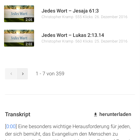
Jedes Wort – Jesaja 61:3
Christopher Kramp
555 Klicks
26. Dezember 2016
2:05
Jedes Wort – Lukas 2:13.14
Christopher Kramp
560 Klicks
25. Dezember 2016
2:03
1 - 7 von 359
Transkript
herunterladen
[
0:00
] Eine besonders wichtige Herausforderung für jeden,
der sich bemüht, das Evangelium den Menschen zu