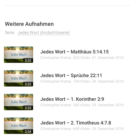
Weitere Aufnahmen
Serie:
Jedes Wort (Andachtsserie)
Jedes Wort – Matthäus 5:14.15
Christopher Kramp
923 Klicks
31. Dezember 2016
2:05
Jedes Wort – Sprüche 22:11
Christopher Kramp
768 Klicks
30. Dezember 2016
2:03
Jedes Wort – 1. Korinther 2:9
Christopher Kramp
580 Klicks
29. Dezember 2016
2:03
Jedes Wort – 2. Timotheus 4:7.8
Christopher Kramp
649 Klicks
28. Dezember 2016
2:04