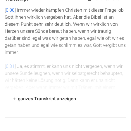
[
0:00
] Immer wieder kämpfen Christen mit dieser Frage, ob
Gott ihnen wirklich vergeben hat. Aber die Bibel ist an
diesem Punkt sehr, sehr deutlich. Wenn wir wirklich von
Herzen unsere Sünde bereut haben, wenn wir traurig
darüber sind, egal was wir getan haben, egal wie oft wir es
getan haben und egal wie schlimm es war, Gott vergibt uns
immer.
[
0:31
] Ja, es stimmt, er kann uns nicht vergeben, wenn wir
unsere Sünde leugnen, wenn wir selbstgerecht behaupten,
wir hätten keine Lösung nötig. Dann kann er uns nicht
vergeben. Aber wann immer wir mit Tränen, mit einem
zerbrochenen Herzen zu ihm kommen, egal was vorher
ganzes Transkript anzeigen
gewesen ist, dürfen wir wissen, dass Gott in jedem Fall uns
vergibt.
[
0:50
] Und weil das so ist, sollten auch wir jedem anderen,
der uns um Vergebung bittet, gerne und freudig und ohne