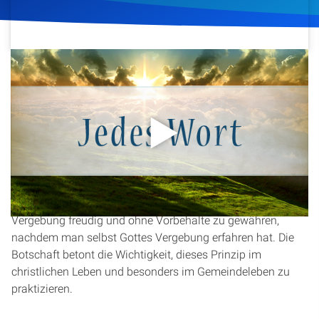
Artikel
Podcasts
7. Juli 2016
208
Klicks
Download
Studienzentrum
Über Uns
In dieser Andacht aus der Serie „Jedes Wort“ spricht
Christopher Kramp über die Bedeutung der Vergebung,
Kontakt
sowohl im Verhältnis zu Gott als auch zu unseren
Mitmenschen. Basierend auf
Lukas 6,37
ermutigt er dazu,
Spenden
Vergebung freudig und ohne Vorbehalte zu gewähren,
nachdem man selbst Gottes Vergebung erfahren hat. Die
Botschaft betont die Wichtigkeit, dieses Prinzip im
christlichen Leben und besonders im Gemeindeleben zu
praktizieren.