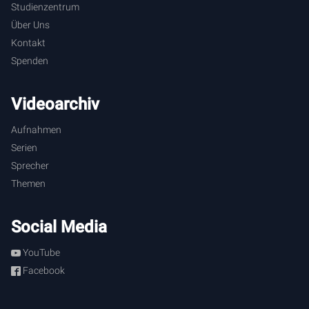
Angelegenheit auch wirklich aus jedem Wort leben, das aus
Studienzentrum
dem Mund Gottes erfolgt.
Über Uns
Kontakt
Spenden
Videoarchiv
Aufnahmen
Serien
Sprecher
Themen
Social Media
YouTube
Facebook