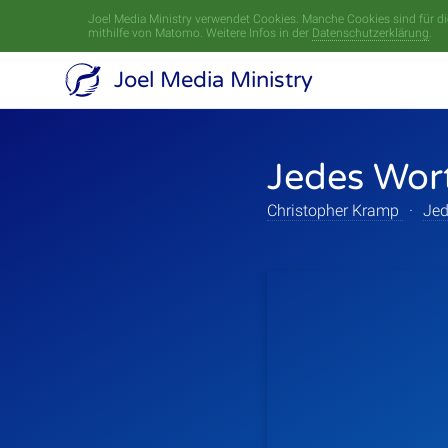
Joel Media Ministry verwendet Cookies. Manche Cookies sind für die
mithilfe von Matomo. Weitere Infos in der
Datenschutzerklärung
.
Joel Media Ministry
Jedes Wor
Christopher Kramp
·
Jed