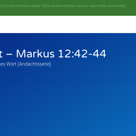
 Grundfunktionen dieser Seite, andere erfassen wie du diese Seite verwendest
t – Markus 12:42-44
es Wort (Andachtsserie)