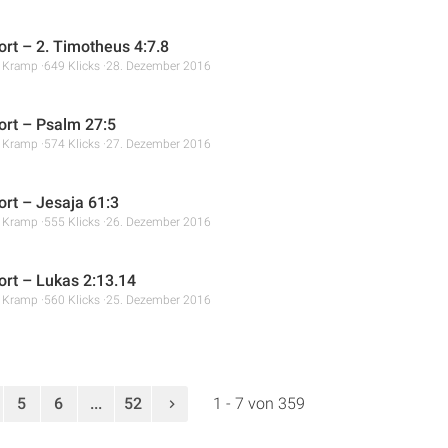
rt – 2. Timotheus 4:7.8
r Kramp
649 Klicks
28. Dezember 2016
rt – Psalm 27:5
r Kramp
574 Klicks
27. Dezember 2016
rt – Jesaja 61:3
r Kramp
555 Klicks
26. Dezember 2016
rt – Lukas 2:13.14
r Kramp
560 Klicks
25. Dezember 2016
5
6
...
52
1 - 7 von 359