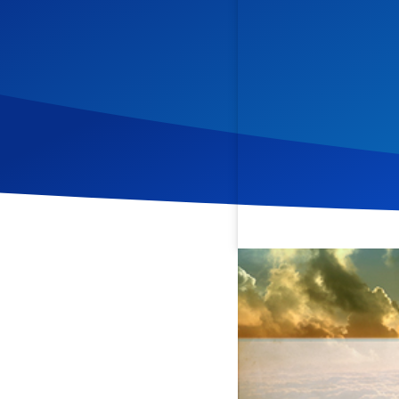
Veröffentlicht am
23. No
In dieser Andacht wird da
geistlichen Bereich. Es w