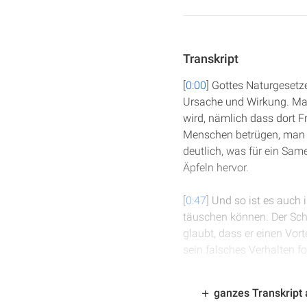
Transkript
[
0:00
] Gottes Naturgesetz
Ursache und Wirkung. Ma
wird, nämlich dass dort 
Menschen betrügen, man k
deutlich, was für ein Sa
Äpfeln hervor.
[
0:47
] Und so ist es auch
täuschen können. Der Schül
glaubt, dass er einen Vort
sein falsches Verhalten fo
[
1:13
] Jeden Samen, den w
ganzes Transkript
werden wir Ruinen ernten.