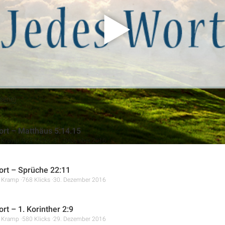
des Beispiels der armen Witwe aus
Markus 12
wird gezeigt, wie s
bewirken kann.
erie)
rt – Matthäus 5:14.15
r Kramp
923 Klicks
31. Dezember 2016
rt – Sprüche 22:11
r Kramp
768 Klicks
30. Dezember 2016
rt – 1. Korinther 2:9
r Kramp
580 Klicks
29. Dezember 2016