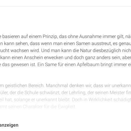
e basieren auf einem Prinzip, das ohne Ausnahme immer gilt, nä
n kann sehen, dass wenn man einen Samen ausstreut, es genau
Frucht wachsen wird. Und man kann die Natur diesbezüglich nic
ann einen Anschein erwecken und doch ganz anders sein, aber 
me das gewesen ist. Ein Same für einen Apfelbaum bringt immer 
 im geistlichen Bereich. Manchmal denken wir, dass wir unerkannt
er, der die Schule schwänzt, der Lehrling, der seinen Meister fina
eil hat, solange er unerkannt bleibt. Doch in Wirklichkeit schädigt
rmt seinen Charakter für die Ewigkeit.
ir aussehen, bringt auch seine Frucht. Wenn wir Selbstliebe u
 anzeigen
 Wenn wir Liebe und Freundlichkeit sehen, werden wir Segen ern