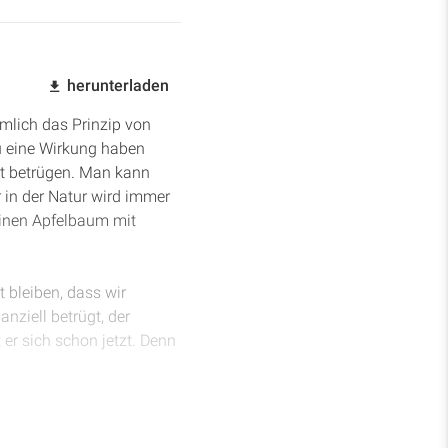
herunterladen
mlich das Prinzip von
 eine Wirkung haben
ht betrügen. Man kann
in der Natur wird immer
einen Apfelbaum mit
 bleiben, dass wir
nziell betrügt, der
 er sich schon jetzt. Denn
nd Egoismus aussehen,
ten. Und es reicht schon