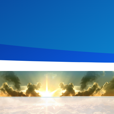
vember 2016
480
Klicks
Download
s universelle Prinzip von Ursache und Wirkung beleuchtet, sowoh
ird erklärt, wie jede Handlung, ob gut oder schlecht, Konsequenz