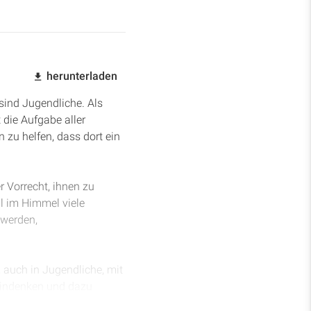
herunterladen
sind Jugendliche. Als
t die Aufgabe aller
 zu helfen, dass dort ein
 Vorrecht, ihnen zu
l im Himmel viele
 werden,
, auch in Jugendliche, mit
eindenken und dazu
l zu vergnügen. Wir haben