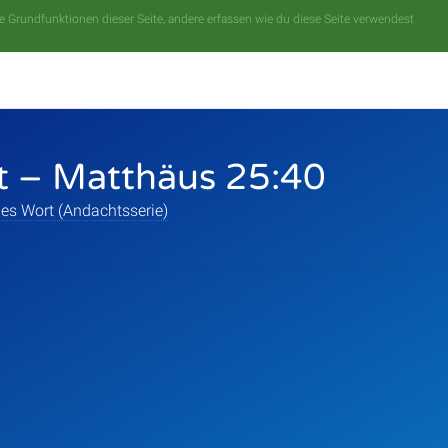
 Grundfunktionen dieser Seite, andere erfassen wie du diese Seite verwendest
t – Matthäus 25:40
es Wort (Andachtsserie)