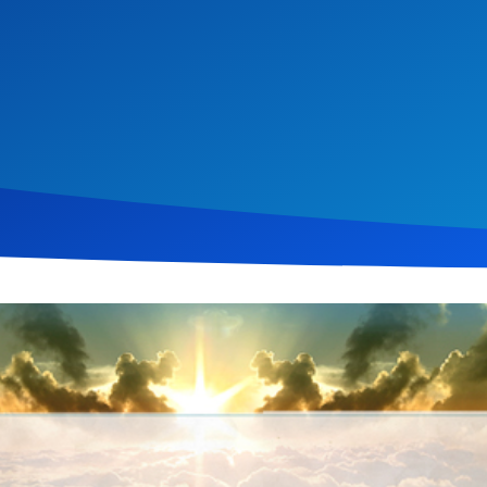
ust 2016
681
Klicks
Download
e besondere Fürsorge und Hilfe beleuchtet, die Jugendliche benö
von Christen, das Evangelium authentisch zu leben, um Jugendli