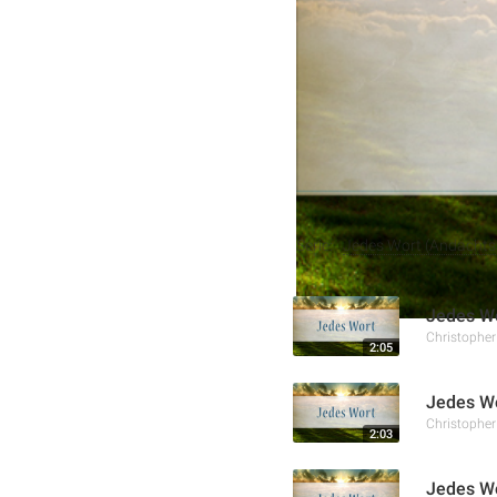
im Leben zu vermitteln un
und Verzicht notwendig s
direkt Jesus gelten.
Weitere Aufnahmen
Serie:
Jedes Wort (Andachtss
Jedes Wo
Christophe
2:05
Jedes Wo
Christophe
2:03
Jedes Wo