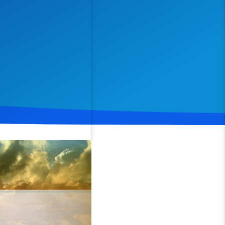
Spenden
Teilen
tigen. Christopher Kramp
chen einen tieferen Sinn