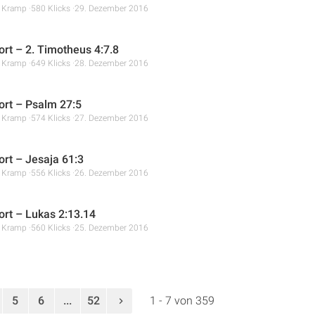
r Kramp
580 Klicks
29. Dezember 2016
rt – 2. Timotheus 4:7.8
r Kramp
649 Klicks
28. Dezember 2016
rt – Psalm 27:5
r Kramp
574 Klicks
27. Dezember 2016
rt – Jesaja 61:3
r Kramp
556 Klicks
26. Dezember 2016
rt – Lukas 2:13.14
r Kramp
560 Klicks
25. Dezember 2016
5
6
...
52
1 - 7 von 359