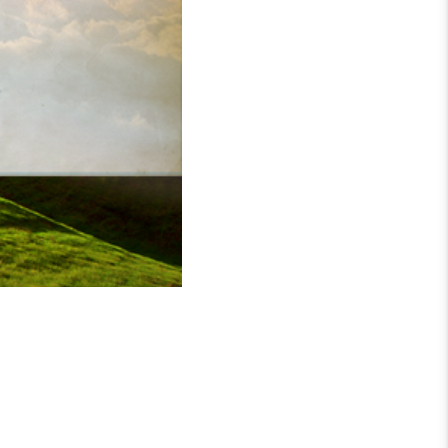
, dass Zeitinvestition
Sinne von
Matthäus 25
:40