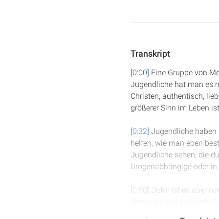
Transkript
[
0:00
] Eine Gruppe von Me
Jugendliche hat man es nich
Christen, authentisch, li
größerer Sinn im Leben ist
[
0:32
] Jugendliche haben
helfen, wie man eben be
Jugendliche sehen, die du
Drogenabhängige oder in 
[
0:50
] Dafür ist es aber n
denen wir nicht so viele
müssen wir auf manche Din