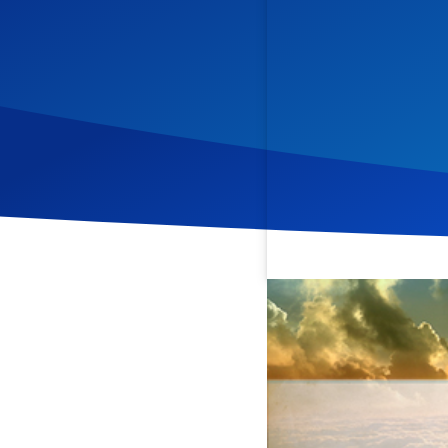
Veröffentlicht am
21. Aug
In dieser Andacht wird di
betont die Verantwortung 