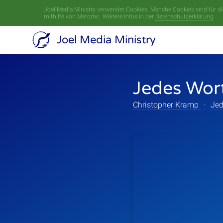
Joel Media Ministry verwendet Cookies. Manche Cookies sind für die
mithilfe von Matomo. Weitere Infos in der
Datenschutzerklärung
.
Joel Media Ministry
Jedes Wor
Christopher Kramp
·
Jed