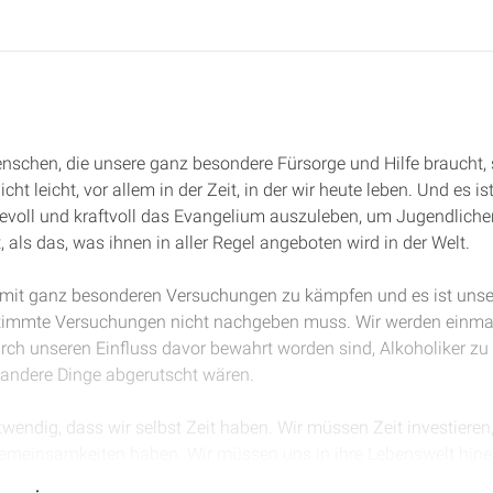
nschen, die unsere ganz besondere Fürsorge und Hilfe braucht, 
t leicht, vor allem in der Zeit, in der wir heute leben. Und es is
ebevoll und kraftvoll das Evangelium auszuleben, um Jugendlichen
, als das, was ihnen in aller Regel angeboten wird in der Welt.
 mit ganz besonderen Versuchungen zu kämpfen und es ist unser
stimmte Versuchungen nicht nachgeben muss. Wir werden einma
rch unseren Einfluss davor bewahrt worden sind, Alkoholiker zu
andere Dinge abgerutscht wären.
otwendig, dass wir selbst Zeit haben. Wir müssen Zeit investieren
 Gemeinsamkeiten haben. Wir müssen uns in ihre Lebenswelt hin
ge verzichten. Wir haben nicht wirklich Zeit, uns großartig vie