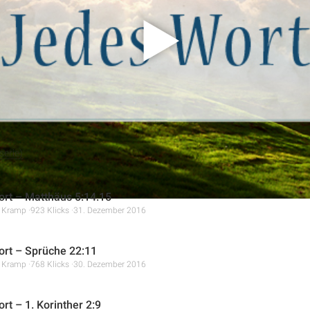
d sie vor Versuchungen zu bewahren. Es wird darauf hingewiesen
ind, um für andere da zu sein, und dass diese Bemühungen im 
erie)
rt – Matthäus 5:14.15
r Kramp
923 Klicks
31. Dezember 2016
rt – Sprüche 22:11
r Kramp
768 Klicks
30. Dezember 2016
rt – 1. Korinther 2:9