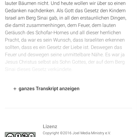
lauter Bäumen nicht. Und heute wollen wir über so einen
Gedanken nachdenken. Als Gott das Gesetz den Kindern
Israel am Berg Sinai gab, in all den erstaunlichen Dingen,
die damit zusammenhingen, dem Feuer, dem lauten
Geräusch des Schofar-Hornes und all dieser herrlichen
Pracht, da war es sein Wunsch, dass Israeliten erkennen
sollten, dass es ein Gesetz der Liebe ist. Deswegen das
Feuer und deswegen seine unmittelbare Nähe. Es war ja
Jesus Christus selbst als Sohn Gottes, der auf dem Berg
Sinai dieses Gesetz verkündete.
[
0:51
] Die Israeliten allerdings, die sahen den Wald vor
ganzes Transkript anzeigen
lauter Bäumen nicht. Sie sahen nur Regeln und Formen
und Zeremonien, die Gott sie hatte aufschreiben lassen, um
sie weiterzuführen zu dem eigentlichen Sinn und Zweck
des Gesetzes. Aber für die Juden bestand für die größte
Zeit ihrer Geschichte Religion in äußerem Gehorsam. Jesus
Lizenz
Christus kam und er wollte die Menschen wieder dahin
Copyright ©2016 Joel Media Ministry e.V.
führen, den eigentlichen Sinn des Gesetzes zu sehen. Dass