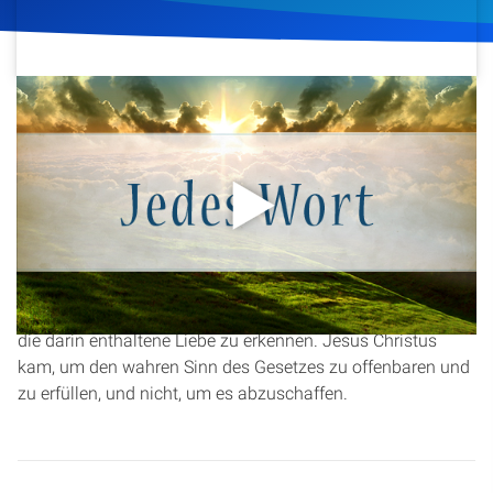
Artikel
Podcasts
22. Februar 2016
412
Klicks
Download
Studienzentrum
Über Uns
In dieser Andacht aus der Serie „Jedes Wort“ spricht
Christopher Kramp über
Matthäus 5,17
. Er beleuchtet, wie
Kontakt
die Israeliten am Berg Sinai das Gesetz Gottes
missverstanden und nur Regeln und Formen sahen, anstatt
Spenden
die darin enthaltene Liebe zu erkennen. Jesus Christus
kam, um den wahren Sinn des Gesetzes zu offenbaren und
zu erfüllen, und nicht, um es abzuschaffen.