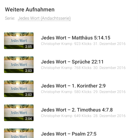
Weitere Aufnahmen
Serie:
Jedes Wort (Andachtsserie)
Jedes Wort – Matthäus 5:14.15
Christopher Kramp
923 Klicks
31. Dezember 2016
2:05
Jedes Wort – Sprüche 22:11
Christopher Kramp
768 Klicks
30. Dezember 2016
2:03
Jedes Wort – 1. Korinther 2:9
Christopher Kramp
580 Klicks
29. Dezember 2016
2:03
Jedes Wort – 2. Timotheus 4:7.8
Christopher Kramp
649 Klicks
28. Dezember 2016
2:04
Jedes Wort – Psalm 27:5