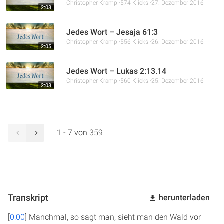
Christopher Kramp
574 Klicks
27. Dezember 2016
2:03
Jedes Wort – Jesaja 61:3
Christopher Kramp
556 Klicks
26. Dezember 2016
2:05
Jedes Wort – Lukas 2:13.14
Christopher Kramp
560 Klicks
25. Dezember 2016
2:03
1 - 7 von 359
Transkript
herunterladen
[
0:00
] Manchmal, so sagt man, sieht man den Wald vor