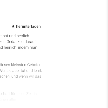
herunterladen
 hat und herrlich
rzen Gedanken darauf
nd herrlich, indem man
 diesen kleinsten Geboten
er sie aber tut und lehrt,
machen, und wenn wir das
chaft für diese Zeit ist
chen aller
es zu spiegeln, seine