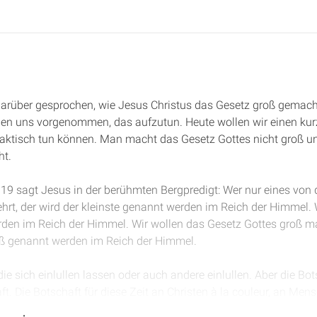
darüber gesprochen, wie Jesus Christus das Gesetz groß gemacht
en uns vorgenommen, das aufzutun. Heute wollen wir einen ku
raktisch tun können. Man macht das Gesetz Gottes nicht groß u
ht.
s 19 sagt Jesus in der berühmten Bergpredigt: Wer nur eines von
ehrt, der wird der kleinste genannt werden im Reich der Himmel. W
rden im Reich der Himmel. Wir wollen das Gesetz Gottes groß 
roß genannt werden im Reich der Himmel.
 die sich einlullen lassen oder auch andere einlullen. Aber die Bots
. Die Botschaft für diese Zeit an Christen à la couleur, an Mens
bt eine Hoffnung, durch Jesus Christus wieder das Ebenbild Gott