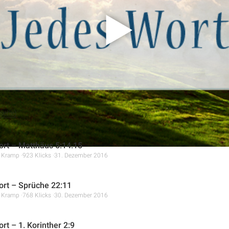
ber Gottes Gebote zu sprechen; wahre Größe im Reich der Himmel
zu, durch die Kraft Gottes heilig zu leben und ein lebendiges Zeu
erie)
rt – Matthäus 5:14.15
r Kramp
923 Klicks
31. Dezember 2016
rt – Sprüche 22:11
r Kramp
768 Klicks
30. Dezember 2016
rt – 1. Korinther 2:9