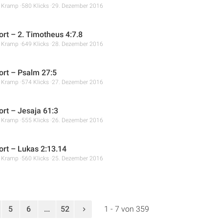
r Kramp
580 Klicks
29. Dezember 2016
rt – 2. Timotheus 4:7.8
r Kramp
649 Klicks
28. Dezember 2016
rt – Psalm 27:5
r Kramp
574 Klicks
27. Dezember 2016
rt – Jesaja 61:3
r Kramp
555 Klicks
26. Dezember 2016
rt – Lukas 2:13.14
r Kramp
560 Klicks
25. Dezember 2016
5
6
...
52
1 - 7 von 359