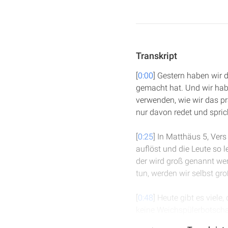
Transkript
[
0:00
] Gestern haben wir 
gemacht hat. Und wir hab
verwenden, wie wir das p
nur davon redet und spric
[
0:25
] In Matthäus 5, Ver
auflöst und die Leute so l
der wird groß genannt we
tun, werden wir selbst g
[
0:48
] Heute gibt es viele,
keine Weichspülerbotschaft
Weltanschauung ist: Es gi