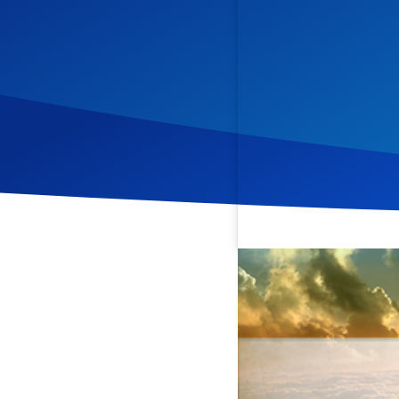
Veröffentlicht am
9. Febr
In dieser Andacht aus der
und wie wir es praktisch