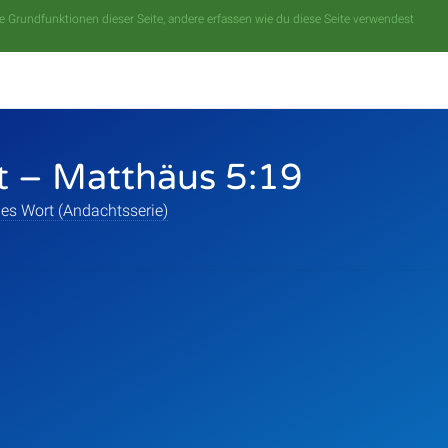
 Grundfunktionen dieser Seite, andere erfassen wie du diese Seite verwendest
t – Matthäus 5:19
es Wort (Andachtsserie)