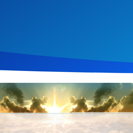
uar 2016
305
Klicks
Download
 Serie „Jedes Wort“ spricht Christopher Kramp über die Bedeutu
 in unserem Leben umsetzen können. Basierend auf
Matthäus 5
,