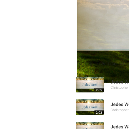
es nicht ausreicht, nur ü
Die Botschaft ermutigt da
Wortes Gottes zu sein.
Weitere Aufnahmen
Serie:
Jedes Wort (Andachtss
Jedes Wo
Christophe
2:05
Jedes Wo
Christophe
2:03
Jedes Wo