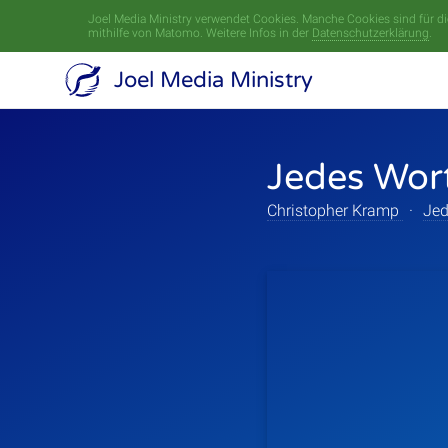
Joel Media Ministry verwendet Cookies. Manche Cookies sind für die
mithilfe von Matomo. Weitere Infos in der
Datenschutzerklärung
.
Joel Media Ministry
Jedes Wor
Christopher Kramp
·
Jed