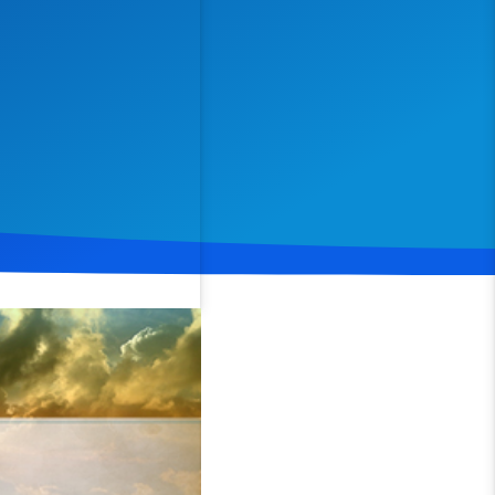
Spenden
Teilen
ng des Gesetzes Gottes
 Vers 19 wird betont, dass