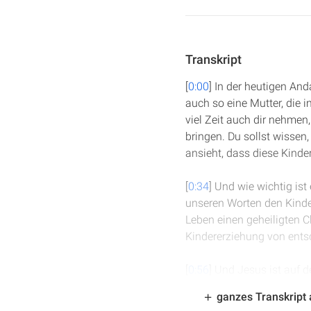
Transkript
[
0:00
] In der heutigen And
auch so eine Mutter, die i
viel Zeit auch dir nehmen,
bringen. Du sollst wissen,
ansieht, dass diese Kinde
[
0:34
] Und wie wichtig ist
unseren Worten den Kinder
Leben einen geheiligten Ch
Kindererziehung von ents
[
0:56
] Und Jesus ist auf d
kennt die Sorgen einer Mu
ganzes Transkript
weiten Weg auf sich geno