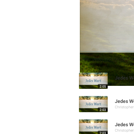
hebt hervor, dass Jesus de
christlichen Charakter zu 
Weitere Aufnahmen
Serie:
Jedes Wort (Andachtss
Jedes Wo
Christophe
2:05
Jedes Wo
Christophe
2:03
Jedes Wo
Christophe
2:03