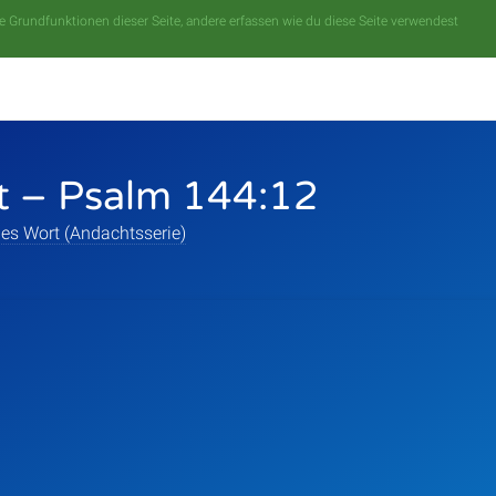
 Grundfunktionen dieser Seite, andere erfassen wie du diese Seite verwendest
t – Psalm 144:12
es Wort (Andachtsserie)