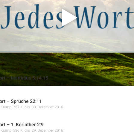
r beste Freund einer Mutter ist, ihre Sorgen kennt und ihr helfen
entwickeln.
erie)
rt – Matthäus 5:14.15
r Kramp
923 Klicks
31. Dezember 2016
rt – Sprüche 22:11
r Kramp
767 Klicks
30. Dezember 2016
rt – 1. Korinther 2:9
r Kramp
580 Klicks
29. Dezember 2016