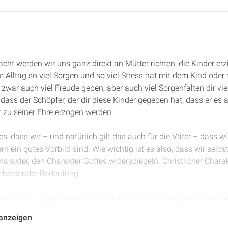
acht werden wir uns ganz direkt an Mütter richten, die Kinder erzi
m Alltag so viel Sorgen und so viel Stress hat mit dem Kind oder 
 zwar auch viel Freude geben, aber auch viel Sorgenfalten dir viel
 dass der Schöpfer, der dir diese Kinder gegeben hat, dass er es al
r zu seiner Ehre erzogen werden.
 es, dass wir – und natürlich gilt das auch für die Väter – dass w
n ein gutes Vorbild sind. Wie wichtig ist es also, dass wir selb
arakter, den Charakter Gottes widerspiegeln. Christlicher Charakt
cheidender Bedeutung.
einer Seite. Es gibt keinen besseren Freund für eine erziehende M
tter. Seine eigene Mutter war arm und hatte viele Kämpfe zu du
 anzeigen
mmen, um einer Mutter ein besessenes Kind zu heilen. Er war so