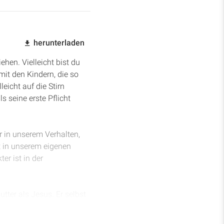
herunterladen
ehen. Vielleicht bist du
mit den Kindern, die so
leicht auf die Stirn
s seine erste Pflicht
ir in unserem Verhalten,
st in unserem eigenen
er ist in der
utter als Jesus. Er selbst
rchkämpfen. Er hat einen
 berührt von der