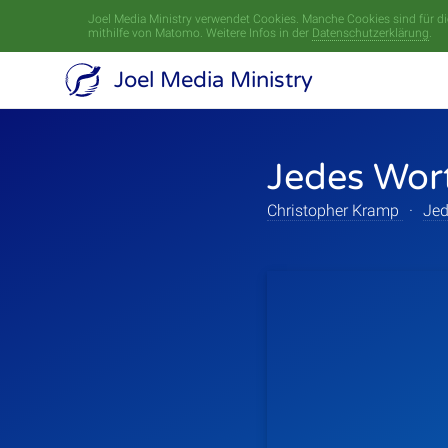
Joel Media Ministry verwendet Cookies. Manche Cookies sind für die
mithilfe von Matomo. Weitere Infos in der
Datenschutzerklärung
.
Joel Media Ministry
Jedes Wor
Christopher Kramp
·
Jed