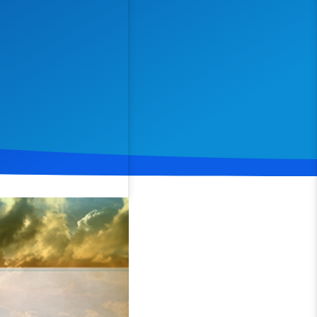
Spenden
Teilen
ss konfrontiert sind.
 gutes Vorbild zu sein. Er