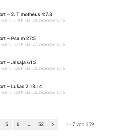
rt – 2. Timotheus 4:7.8
r Kramp
649 Klicks
28. Dezember 2016
rt – Psalm 27:5
r Kramp
574 Klicks
27. Dezember 2016
rt – Jesaja 61:3
r Kramp
555 Klicks
26. Dezember 2016
rt – Lukas 2:13.14
r Kramp
560 Klicks
25. Dezember 2016
5
6
...
52
1 - 7 von 359