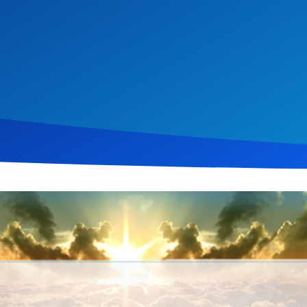
 2016
414
Klicks
Download
 an Mütter, die Kinder erziehen und im Alltag mit Sorgen und Stre
die Bedeutung, Kinder zur Ehre Gottes zu erziehen und selbst ein