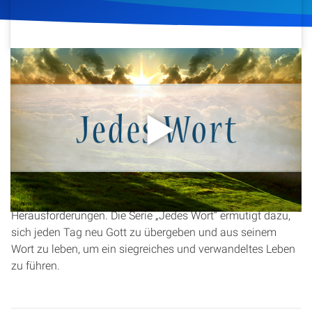
Artikel
Podcasts
2. September 2016
327
Klicks
Download
Studienzentrum
Über Uns
Diese Andacht beleuchtet die Bedeutung, Christus in jedem
Aspekt unseres Lebens präsent zu haben. Es wird erklärt,
Kontakt
warum wir ihn nicht nur für die Vergebung unserer Sünden
brauchen, sondern auch für die täglichen
Spenden
Herausforderungen. Die Serie „Jedes Wort“ ermutigt dazu,
sich jeden Tag neu Gott zu übergeben und aus seinem
Wort zu leben, um ein siegreiches und verwandeltes Leben
zu führen.