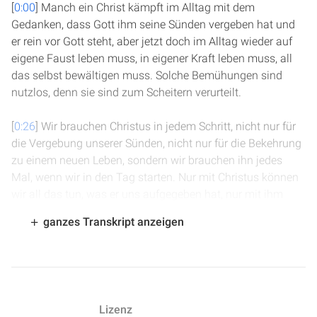
[
0:00
] Manch ein Christ kämpft im Alltag mit dem
Gedanken, dass Gott ihm seine Sünden vergeben hat und
er rein vor Gott steht, aber jetzt doch im Alltag wieder auf
eigene Faust leben muss, in eigener Kraft leben muss, all
das selbst bewältigen muss. Solche Bemühungen sind
nutzlos, denn sie sind zum Scheitern verurteilt.
[
0:26
] Wir brauchen Christus in jedem Schritt, nicht nur für
die Vergebung unserer Sünden, nicht nur für die Bekehrung
zu einem neuen Leben, sondern wir brauchen ihn jedes
Mal, wenn wir in den Tag starten. Nur mit Christus können
wir all das tun, was er uns aufgegeben hat, nur mit ihm
können wir ein siegreiches Leben leben und deswegen
ganzes Transkript anzeigen
müssen wir jeden Tag uns ihm übergeben.
[
0:50
] Jeden Tag als erstes, nachdem wir aufgewacht sind,
diese persönliche Übergabe an ihn vollziehen. Wir dürfen
ihm alles geben und dürfen auch alles nehmen, unser
Lizenz
ganzes Herz, unsere Gedanken, unsere Gefühle, unsere