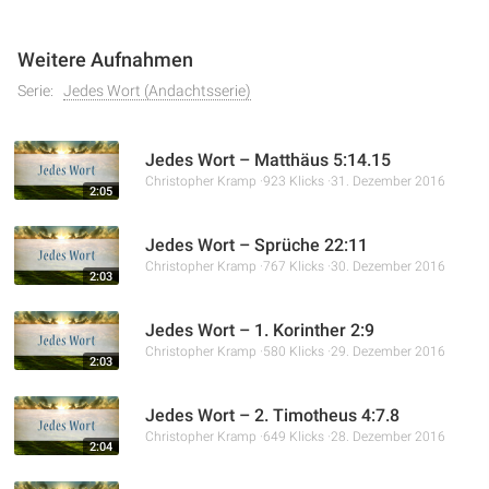
Weitere Aufnahmen
Serie:
Jedes Wort (Andachtsserie)
Jedes Wort – Matthäus 5:14.15
Christopher Kramp
923 Klicks
31. Dezember 2016
2:05
Jedes Wort – Sprüche 22:11
Christopher Kramp
767 Klicks
30. Dezember 2016
2:03
Jedes Wort – 1. Korinther 2:9
Christopher Kramp
580 Klicks
29. Dezember 2016
2:03
Jedes Wort – 2. Timotheus 4:7.8
Christopher Kramp
649 Klicks
28. Dezember 2016
2:04