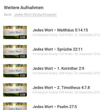
Weitere Aufnahmen
Serie:
Jedes Wort (Andachtsserie)
Jedes Wort – Matthäus 5:14.15
Christopher Kramp
923 Klicks
31. Dezember 2016
2:05
Jedes Wort – Sprüche 22:11
Christopher Kramp
767 Klicks
30. Dezember 2016
2:03
Jedes Wort – 1. Korinther 2:9
Christopher Kramp
580 Klicks
29. Dezember 2016
2:03
Jedes Wort – 2. Timotheus 4:7.8
Christopher Kramp
649 Klicks
28. Dezember 2016
2:04
Jedes Wort – Psalm 27:5