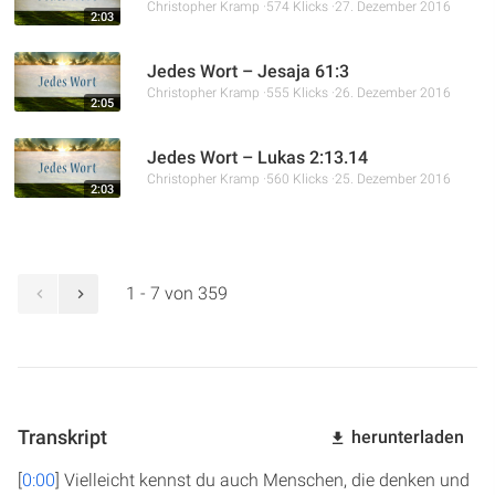
Christopher Kramp
574 Klicks
27. Dezember 2016
2:03
Jedes Wort – Jesaja 61:3
Christopher Kramp
555 Klicks
26. Dezember 2016
2:05
Jedes Wort – Lukas 2:13.14
Christopher Kramp
560 Klicks
25. Dezember 2016
2:03
1 - 7 von 359
Transkript
herunterladen
[
0:00
] Vielleicht kennst du auch Menschen, die denken und