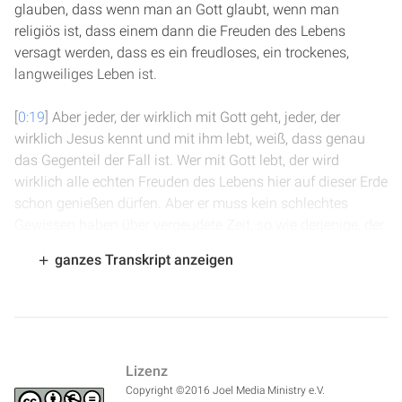
glauben, dass wenn man an Gott glaubt, wenn man
religiös ist, dass einem dann die Freuden des Lebens
versagt werden, dass es ein freudloses, ein trockenes,
langweiliges Leben ist.
[
0:19
] Aber jeder, der wirklich mit Gott geht, jeder, der
wirklich Jesus kennt und mit ihm lebt, weiß, dass genau
das Gegenteil der Fall ist. Wer mit Gott lebt, der wird
wirklich alle echten Freuden des Lebens hier auf dieser Erde
schon genießen dürfen. Aber er muss kein schlechtes
Gewissen haben über vergeudete Zeit, so wie derjenige, der
einfach nur seinem Vergnügen hinterher geht. Er muss
ganzes Transkript anzeigen
keine Depression bekommen, weil Geld und Zeit und
Energie verschwendet ist für nichts. Er muss nicht sich
schämen für Dinge, die eigentlich völlig wertlos waren.
[
0:55
] Wer mit Gott lebt, kann echte, tiefe Freude haben. Ja,
Lizenz
es stimmt, es gibt einige Christen, die immer mit einer
Copyright ©2016 Joel Media Ministry e.V.
Wolke um das Denken herumgehen. Christen, die immer