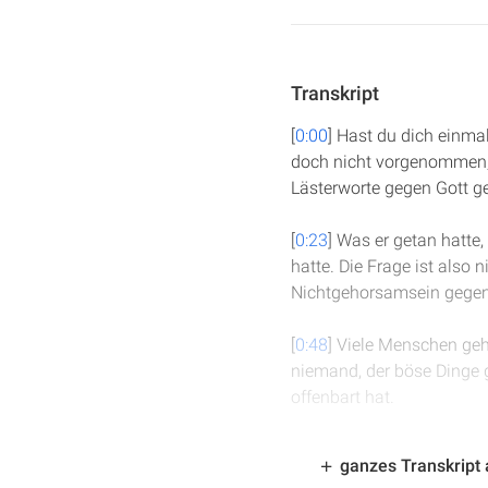
Transkript
[
0:00
] Hast du dich einma
doch nicht vorgenommen, s
Lästerworte gegen Gott g
[
0:23
] Was er getan hatte
hatte. Die Frage ist also 
Nichtgehorsamsein gegenü
[
0:48
] Viele Menschen geht
niemand, der böse Dinge g
offenbart hat.
[
1:08
] In Römer 5, Vers 1
ganzes Transkript
worden ist. Denn gleich 