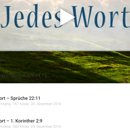
eigenen Gehorsam wiederherstellt. Es wird betont, dass nicht die
ott entscheidend ist.
erie)
rt – Matthäus 5:14.15
r Kramp
923 Klicks
31. Dezember 2016
rt – Sprüche 22:11
r Kramp
767 Klicks
30. Dezember 2016
rt – 1. Korinther 2:9
r Kramp
580 Klicks
29. Dezember 2016