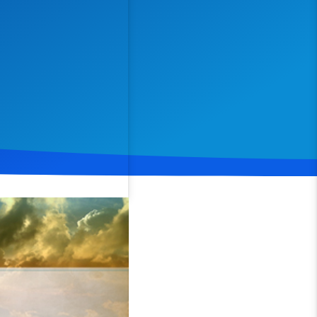
Spenden
Teilen
nd auf
Römer 5
, Verse 19
h und wie Jesus Christus