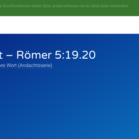
 Grundfunktionen dieser Seite, andere erfassen wie du diese Seite verwendest
t – Römer 5:19.20
es Wort (Andachtsserie)