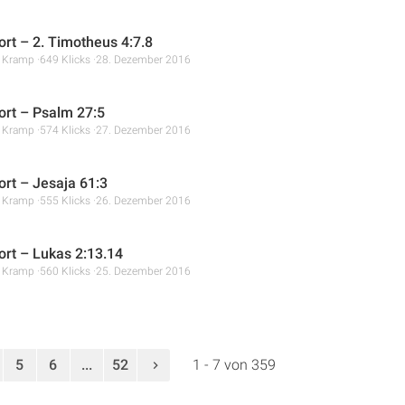
rt – 2. Timotheus 4:7.8
r Kramp
649 Klicks
28. Dezember 2016
rt – Psalm 27:5
r Kramp
574 Klicks
27. Dezember 2016
rt – Jesaja 61:3
r Kramp
555 Klicks
26. Dezember 2016
rt – Lukas 2:13.14
r Kramp
560 Klicks
25. Dezember 2016
5
6
...
52
1 - 7 von 359