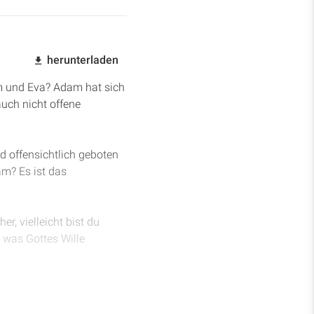
herunterladen
am und Eva? Adam hat sich
auch nicht offene
d offensichtlich geboten
am? Es ist das
r, vielleicht bist du
, was Gottes Wille
 Gehorsams gebrochen
ündern gemacht worden