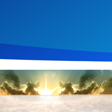
ruar 2016
366
Klicks
Download
 die Bedeutung von Gehorsam gegenüber Gottes Willen, basiere
p erklärt, wie Adams Ungehorsam die Kette des Gehorsams brac