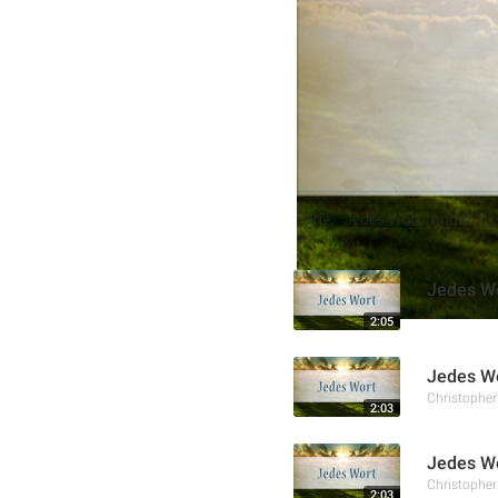
diese Kette durch seinen 
der Gehorsam gegenüber G
Weitere Aufnahmen
Serie:
Jedes Wort (Andachtss
Jedes Wo
Christophe
2:05
Jedes Wo
Christophe
2:03
Jedes Wo
Christophe
2:03