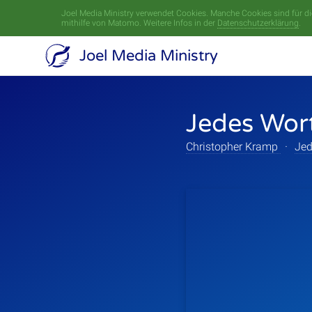
Joel Media Ministry verwendet Cookies. Manche Cookies sind für die
mithilfe von Matomo. Weitere Infos in der
Datenschutzerklärung
.
Joel Media Ministry
Jedes Wor
Christopher Kramp
·
Jed