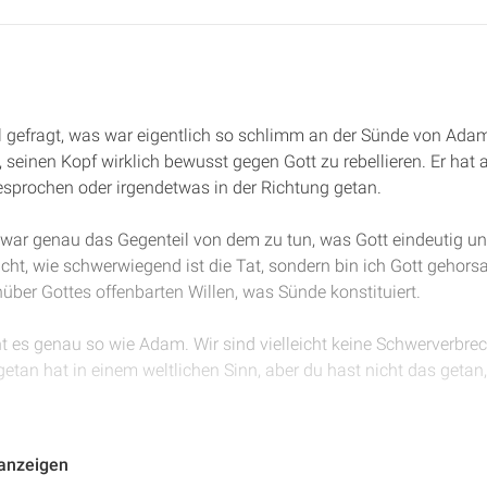
l gefragt, was war eigentlich so schlimm an der Sünde von Ad
einen Kopf wirklich bewusst gegen Gott zu rebellieren. Er hat 
esprochen oder irgendetwas in der Richtung getan.
, war genau das Gegenteil von dem zu tun, was Gott eindeutig un
nicht, wie schwerwiegend ist die Tat, sondern bin ich Gott gehors
ber Gottes offenbarten Willen, was Sünde konstituiert.
 es genau so wie Adam. Wir sind vielleicht keine Schwerverbreche
etan hat in einem weltlichen Sinn, aber du hast nicht das getan
9 und 20 lesen wir, wie durch Adams Tat die goldene Kette des
 anzeigen
wie durch den Ungehorsam des einen Menschen, die vielen zu S