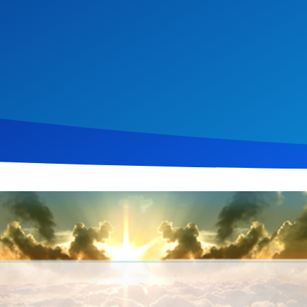
uar 2016
371
Klicks
Download
 Serie „Jedes Wort“ spricht Christopher Kramp über
Römer 8
, Ver
 Straßenverkehrsordnung und erklärt, dass das Gesetz uns nur a