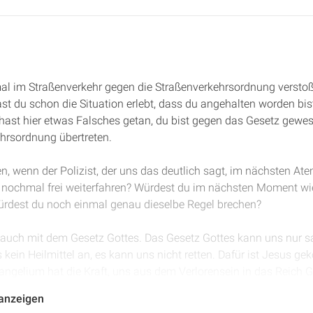
mal im Straßenverkehr gegen die Straßenverkehrsordnung verst
 hast du schon die Situation erlebt, dass du angehalten worden bi
hast hier etwas Falsches getan, du bist gegen das Gesetz gewes
ehrsordnung übertreten.
n, wenn der Polizist, der uns das deutlich sagt, im nächsten Ate
ich nochmal frei weiterfahren? Würdest du im nächsten Moment w
rdest du noch einmal genau dieselbe Regel brechen?
 auch mit dem Gesetz Gottes. Das Gesetz Gottes kann uns nur sag
 kein Heilmittel an, es kann uns nicht retten. Dafür ist Jesus g
angelium hat die Kraft, uns aus dem Verlorensein in das Reich G
ind, werden wir nicht dann erst recht das Gesetz Gottes halten?
 anzeigen