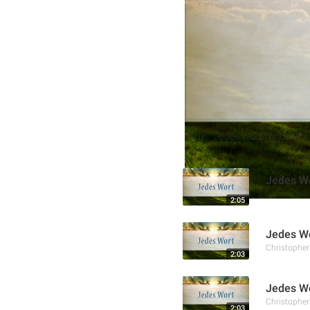
hinweisen kann, aber kei
ins Reich Gottes gelangen
Weitere Aufnahmen
Serie:
Jedes Wort (Andachtss
Jedes Wo
Christophe
2:05
Jedes Wo
Christophe
2:03
Jedes Wo
Christophe
2:03