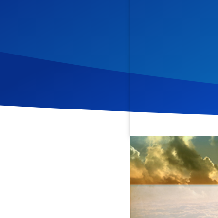
Veröffentlicht am
2. Febr
In dieser Andacht aus der
das Gesetz Gottes mit der