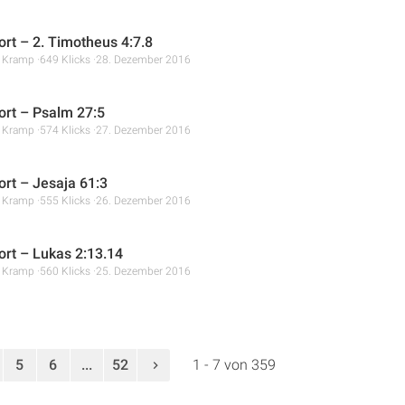
rt – 2. Timotheus 4:7.8
r Kramp
649 Klicks
28. Dezember 2016
rt – Psalm 27:5
r Kramp
574 Klicks
27. Dezember 2016
rt – Jesaja 61:3
r Kramp
555 Klicks
26. Dezember 2016
rt – Lukas 2:13.14
r Kramp
560 Klicks
25. Dezember 2016
5
6
...
52
1 - 7 von 359