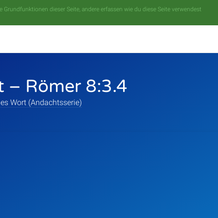
 Grundfunktionen dieser Seite, andere erfassen wie du diese Seite verwendest
t – Römer 8:3.4
es Wort (Andachtsserie)