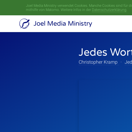
Joel Media Ministry verwendet Cookies. Manche Cookies sind für die
mithilfe von Matomo. Weitere Infos in der
Datenschutzerklärung
.
Joel Media Ministry
Jedes Wor
Christopher Kramp
·
Jed