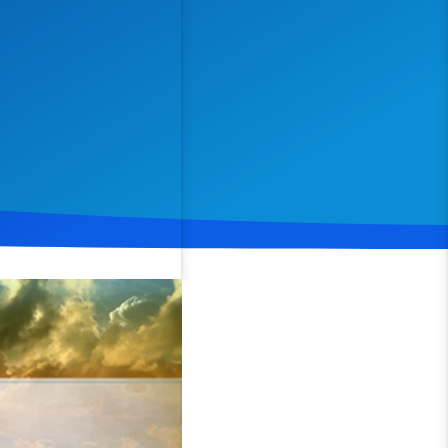
Spenden
Teilen
se 3 und 4. Er vergleicht
uf unsere Fehler