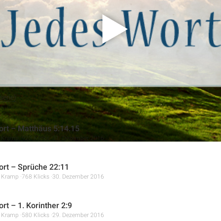
ne Rettung bietet. Nur durch Jesus und das Evangelium können 
.
erie)
rt – Matthäus 5:14.15
r Kramp
923 Klicks
31. Dezember 2016
rt – Sprüche 22:11
r Kramp
768 Klicks
30. Dezember 2016
rt – 1. Korinther 2:9
r Kramp
580 Klicks
29. Dezember 2016