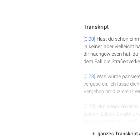
Transkript
[
0:00
] Hast du schon ein
ja keiner, aber vielleicht
dir nachgewiesen hat, du 
dem Fall die Straßenverk
[
0:28
] Was würde passiere
vergebe dir, ich lasse d
Vergehen produzieren? Wü
[
0:52
] Und genauso ist es
deinem Leben. Es gibt uns
für uns gestorben. Das Ev
wenn wir dort angelangt s
ganzes Transkript