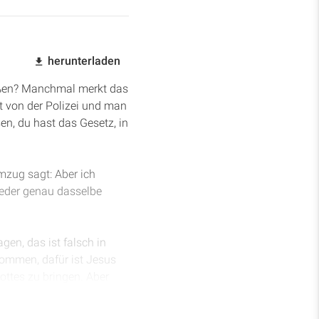
herunterladen
oßen? Manchmal merkt das
st von der Polizei und man
en, du hast das Gesetz, in
mzug sagt: Aber ich
ieder genau dasselbe
en, das ist falsch in
ekommen, dafür ist Jesus
ottes zu bringen. Aber