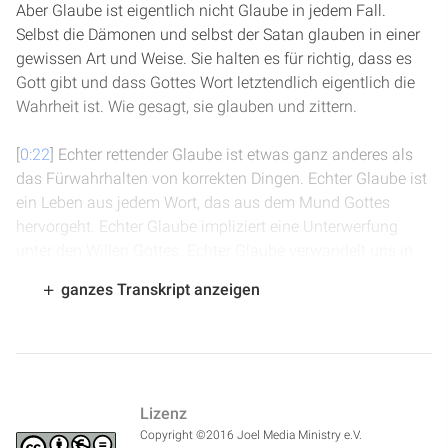
Aber Glaube ist eigentlich nicht Glaube in jedem Fall.
Selbst die Dämonen und selbst der Satan glauben in einer
gewissen Art und Weise. Sie halten es für richtig, dass es
Gott gibt und dass Gottes Wort letztendlich eigentlich die
Wahrheit ist. Wie gesagt, sie glauben und zittern.
[
0:22
] Echter rettender Glaube ist etwas ganz anderes als
das Fürwahrhalten von korrekten Dingen. Echter Glaube ist
ein Leben aus jedem Wort, das aus dem Mund Gottes
hervorgeht. Echter Glaube impliziert eine Unterwerfung
unter den Willen Gottes. Echter Glaube verwandelt uns in
das Bild Gottes und macht uns aus Liebe gehorsam. Echter
ganzes Transkript anzeigen
Glaube wird aus Liebe wirksam. Ohne Glauben ist es
unmöglich Gott zu gefallen und wir können gar nicht
Gottes Gebote halten. Echter Glaube wird dazu führen,
dass wir gerne das tun, was Gott sagt.
Lizenz
[
1:02
] Vielleicht geht es dir so wie vielen Menschen. Du hast
Copyright ©2016 Joel Media Ministry e.V.
dein Leben eigentlich Jesus übergeben. Du fühlst doch,