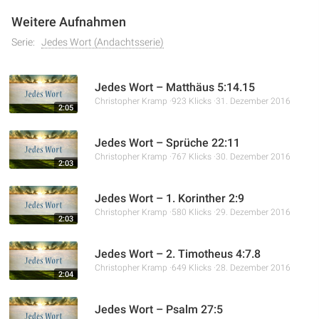
Weitere Aufnahmen
Serie:
Jedes Wort (Andachtsserie)
Jedes Wort – Matthäus 5:14.15
Christopher Kramp
923 Klicks
31. Dezember 2016
2:05
Jedes Wort – Sprüche 22:11
Christopher Kramp
767 Klicks
30. Dezember 2016
2:03
Jedes Wort – 1. Korinther 2:9
Christopher Kramp
580 Klicks
29. Dezember 2016
2:03
Jedes Wort – 2. Timotheus 4:7.8
Christopher Kramp
649 Klicks
28. Dezember 2016
2:04
Jedes Wort – Psalm 27:5