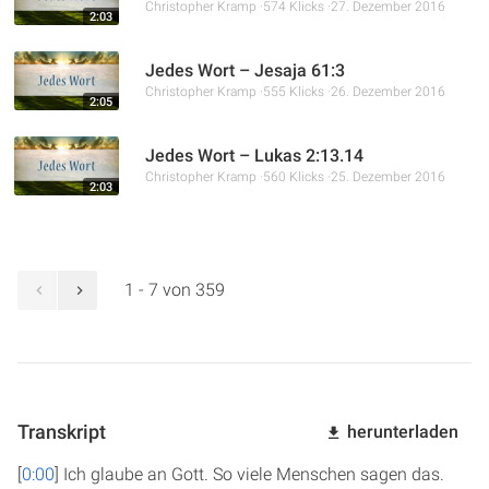
Christopher Kramp
574 Klicks
27. Dezember 2016
2:03
Jedes Wort – Jesaja 61:3
Christopher Kramp
555 Klicks
26. Dezember 2016
2:05
Jedes Wort – Lukas 2:13.14
Christopher Kramp
560 Klicks
25. Dezember 2016
2:03
1 - 7 von 359
Transkript
herunterladen
[
0:00
] Ich glaube an Gott. So viele Menschen sagen das.