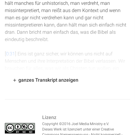
hält manches für unhistorisch, man verdreht, man
missinterpretiert, man reißt aus dem Kontext und wenn
man es gar nicht verdrehen kann und gar nicht
missinterpretieren kann, dann hält man sich einfach nicht
dran. Dann bricht man einfach das, was die Bibel als
eindeutig beschreibt.
[
0:31
] Eins ist ganz sicher, wir können uns nicht auf
Menschen und ihre Interpretation der Bibel verlassen. Wir
brauchen für alles, was wir als Christen tun wollen, ein
klares: "So spricht der Herr." Dann haben wir ein Licht auf
ganzes Transkript anzeigen
unserem Weg, eine Leuchte für unsere Füße, dass wir
wissen, wo der wahre Weg ist.
[
0:51
] In Psalm 43, und dort Vers 3 heißt es: "Sende dein
Licht und deine Wahrheit, dass sie mich leiten, mich bringe
Lizenz
zu deinem heiligen Berg und zu deinen Wohnungen."
Copyright ©2016 Joel Media Ministry e.V.
Dieses Licht wird immer heller und heller auf unserem Weg
Dieses Werk ist lizenziert unter einer Creative
scheinen und wer in diesem Licht geht, der wird nicht die
Commons Namensnennung - Nicht kommerziell -