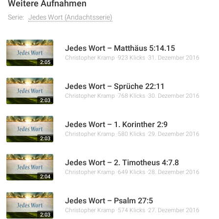
Weitere Aufnahmen
Serie:
Jedes Wort (Andachtsserie)
Jedes Wort – Matthäus 5:14.15
Christopher Kramp
923 Klicks
31. Dezember 2016
2:05
Jedes Wort – Sprüche 22:11
Christopher Kramp
768 Klicks
30. Dezember 2016
2:03
Jedes Wort – 1. Korinther 2:9
Christopher Kramp
580 Klicks
29. Dezember 2016
2:03
Jedes Wort – 2. Timotheus 4:7.8
Christopher Kramp
649 Klicks
28. Dezember 2016
2:04
Jedes Wort – Psalm 27:5
Christopher Kramp
574 Klicks
27. Dezember 2016
2:03