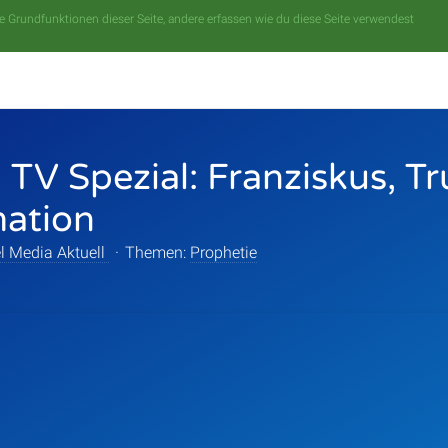
 Grundfunktionen dieser Seite, andere erfassen wie du diese Seite verwendest
 TV Spezial: Franziskus, 
mation
l Media Aktuell
·
Themen:
Prophetie