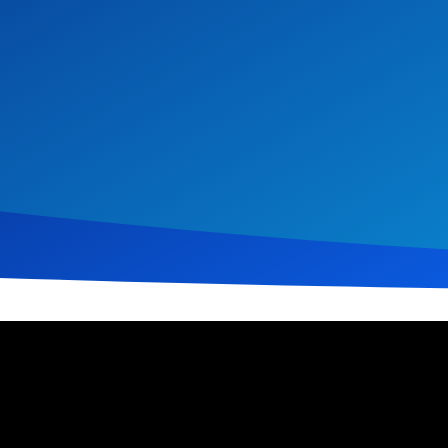
 2017
5.307
Klicks
Download