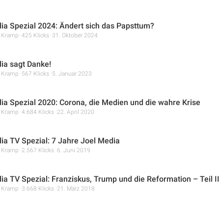
ia Spezial 2024: Ändert sich das Papsttum?
r Kramp
425 Klicks
31. Oktober 2024
ia sagt Danke!
r Kramp
567 Klicks
5. Januar 2023
ia Spezial 2020: Corona, die Medien und die wahre Krise
r Kramp
4.684 Klicks
22. April 2020
ia TV Spezial: 7 Jahre Joel Media
r Kramp
2.567 Klicks
6. Juni 2019
ia TV Spezial: Franziskus, Trump und die Reformation – Teil II
r Kramp
3.668 Klicks
21. März 2018