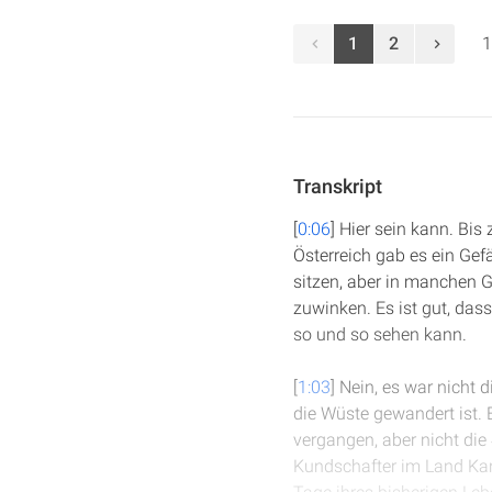
1
2
1
Transkript
[
0:06
] Hier sein kann. Bis
Österreich gab es ein Ge
sitzen, aber in manchen 
zuwinken. Es ist gut, das
so und so sehen kann.
[
1:03
] Nein, es war nicht 
die Wüste gewandert ist. 
vergangen, aber nicht die 
Kundschafter im Land Kan