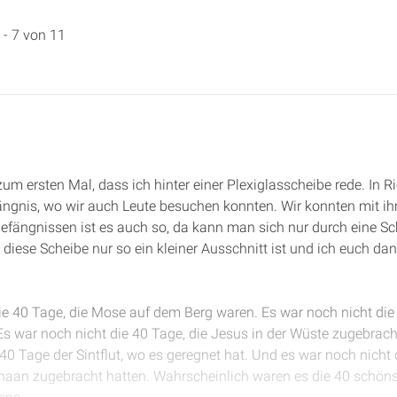
 - 7 von 11
 zum ersten Mal, dass ich hinter einer Plexiglasscheibe rede. In R
fängnis, wo wir auch Leute besuchen konnten. Wir konnten mit i
Gefängnissen ist es auch so, da kann man sich nur durch eine S
s diese Scheibe nur so ein kleiner Ausschnitt ist und ich euch 
die 40 Tage, die Mose auf dem Berg waren. Es war noch nicht die 
Es war noch nicht die 40 Tage, die Jesus in der Wüste zugebrac
40 Tage der Sintflut, wo es geregnet hat. Und es war noch nicht 
aan zugebracht hatten. Wahrscheinlich waren es die 40 schöns