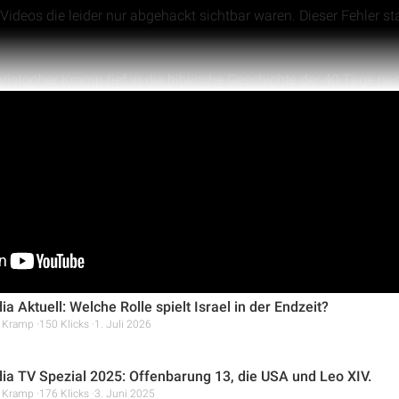
e Videos die leider nur abgehackt sichtbar waren. Dieser Fehler 
ristopher Kramp tief in die biblische Geschichte der 40 Tage n
 und Befehle, die Jesus seinen Jüngern gab. Er erklärt, warum es
alles anzeigen
n Zeiten und Zeitpunkte für Gottes Pläne zu kennen, sondern viel
ngen und als Zeugen zu wirken. Das Video zeigt auf, wie die Au
ft des Heiligen Geistes die Welt verändert hat und wie diese B
a Aktuell: Welche Rolle spielt Israel in der Endzeit?
r Kramp
150 Klicks
1. Juli 2026
ia TV Spezial 2025: Offenbarung 13, die USA und Leo XIV.
r Kramp
176 Klicks
3. Juni 2025