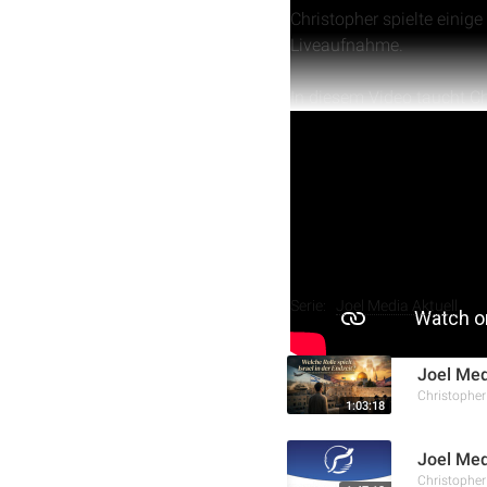
Christopher spielte einig
Liveaufnahme.
In diesem Video taucht Ch
und beleuchtet die Lehren
Gläubigen ist, die genaue
Heiligen Geistes zu empfa
Evangeliums durch die Kra
relevant ist.
Weitere Aufnahmen
Serie:
Joel Media Aktuell
Joel Medi
Christophe
1:03:18
Joel Med
Christophe