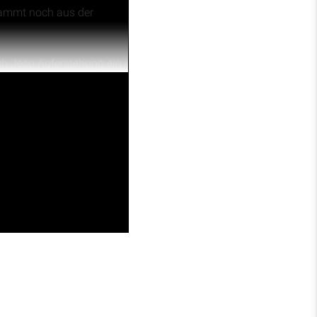
stammt noch aus der
ach Jesu Auferstehung ein
 nicht die Aufgabe der
mehr, die Kraft des
sbreitung des
otschaft auch heute noch