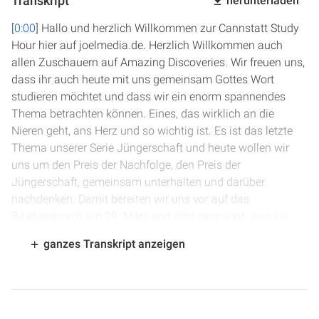
Transkript
herunterladen
[
0:00
] Hallo und herzlich Willkommen zur Cannstatt Study
Hour hier auf joelmedia.de. Herzlich Willkommen auch
allen Zuschauern auf Amazing Discoveries. Wir freuen uns,
dass ihr auch heute mit uns gemeinsam Gottes Wort
studieren möchtet und dass wir ein enorm spannendes
Thema betrachten können. Eines, das wirklich an die
Nieren geht, ans Herz und so wichtig ist. Es ist das letzte
Thema unserer Serie Jüngerschaft und heute wollen wir
uns um den Preis der Nachfolge, den Preis der
Jüngerschaft, gemeinsam unterhalten und darüber
nachdenken. Damit bereiten wir uns vor auf das
Bibelgespräch am 29. März und sind gespannt, was wir
heute aus dem Wort Gottes alles entdecken dürfen.
ganzes Transkript anzeigen
[
1:05
] Alles im Leben hat seinen Preis und auch
Jüngerschaft hat seinen Preis, Nachfolge hat einen Preis
und was dieser Preis ist, wie groß er ist und ob wir ihn
bezahlen können, ob wir ihn bezahlen müssen, das wollen