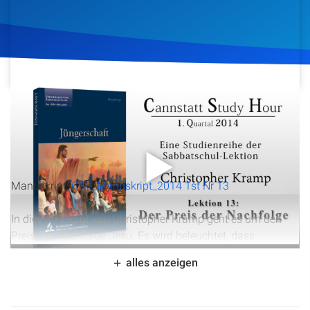
Artikel
Podcasts
Studienzentrum
24. März 2014
894
Klicks
Download
Über Uns
Kontakt
Manuskript:
CSH_Manuskript_2014 1st Nr 13
Spenden
In dieser Predigt von Christopher Kramp geht es um den
Preis der Nachfolge Jesu. Es wird beleuchtet, dass
Jüngerschaft nicht kostenlos ist, sondern mit Kosten
alles anzeigen
verbunden ist, die man im Voraus berechnen muss. Dabei
werden biblische Beispiele herangezogen, die
verdeutlichen, dass Jesus klare Bedingungen für seine