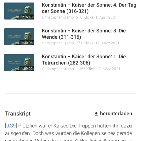
Konstantin – Kaiser der Sonne: 4. Der Tag
der Sonne (316-321)
1:16:18
Christopher Kramp
610 Klicks
1. April 2021
Konstantin – Kaiser der Sonne: 3. Die
Wende (311-316)
1:30:06
Christopher Kramp
771 Klicks
17. März 2021
Konstantin – Kaiser der Sonne: 1. Die
Tetrarchen (282-306)
1:09:02
Christopher Kramp
1.366 Klicks
3. März 2021
Transkript
herunterladen
[
0:39
] Plötzlich war er Kaiser. Die Truppen hatten ihn dazu
ausgerufen. Doch was würden die Kollegen seines gerade
verstorbenen Vaters dazu sagen? Herzlich willkommen zu