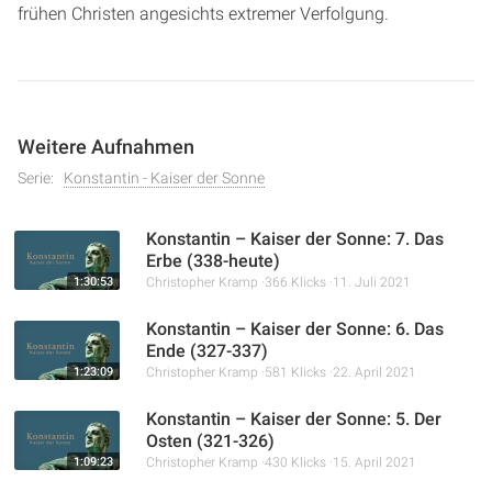
frühen Christen angesichts extremer Verfolgung.
Weitere Aufnahmen
Serie:
Konstantin - Kaiser der Sonne
Konstantin – Kaiser der Sonne: 7. Das
Erbe (338-heute)
1:30:53
Christopher Kramp
366 Klicks
11. Juli 2021
Konstantin – Kaiser der Sonne: 6. Das
Ende (327-337)
1:23:09
Christopher Kramp
581 Klicks
22. April 2021
Konstantin – Kaiser der Sonne: 5. Der
Osten (321-326)
1:09:23
Christopher Kramp
430 Klicks
15. April 2021