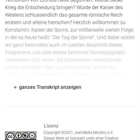
Krieg die Entscheidung bringen? Würde der Kaiser des
Westens schlussendlich das gesamte römische Reich
erobern und alleine herrschen? Herzlich willkommen zu
Konstantin, Kaiser der Sonne, zur mittlerweile vierten Folge,
in der es heute heißt: "Der Tag der Sonne". Und dabei wollen
wir ganz besonders auch im zweiten Abschnitt dieses
Programms uns über dieses berühmte Sonntagsgesetz
informieren und wollen die historischen Hintergründe
besser verstehen. Aber zunächst einmal wollen wir
natürlich die Geschichte dort aufgreifen, wo wir sie das
letzte Mal im Jahre 316 zurückgelassen haben. Wir haben
ganzes Transkript anzeigen
gesehen, das war eine Zeit großer Veränderungen, nicht nur
für das römische Reich im Allgemeinen, sondern auch für
die christliche Kirche. Und das letzte Mal gesehen, dass die
große sogenannte Konstantin-Wende und wir haben ja
gesehen, dass vieles von dem, was heute so behauptet
Lizenz
wird, er Fiktion und Propaganda ist, die auf Konstantin
Copyright ©2021 Joel Media Ministry e.V.
zurückgeht. Aber dass insgesamt diese Wende in den
Dieses Werk ist lizenziert unter einer Creative