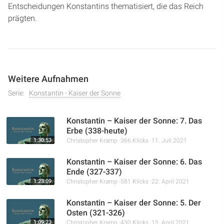
Entscheidungen Konstantins thematisiert, die das Reich
prägten.
Weitere Aufnahmen
Serie:
Konstantin - Kaiser der Sonne
Konstantin – Kaiser der Sonne: 7. Das
Erbe (338-heute)
1:30:53
Christopher Kramp
366 Klicks
11. Juli 2021
Konstantin – Kaiser der Sonne: 6. Das
Ende (327-337)
1:23:09
Christopher Kramp
581 Klicks
22. April 2021
Konstantin – Kaiser der Sonne: 5. Der
Osten (321-326)
1:09:23
Christopher Kramp
430 Klicks
15. April 2021