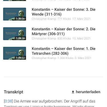
Konstantin – Kaiser der Sonne: 3. Die
Wende (311-316)
1:30:06
Christopher Kramp
771 Klicks
17. März 2021
Konstantin – Kaiser der Sonne: 2. Die
Märtyrer (306-311)
1:08:38
Christopher Kramp
830 Klicks
10. März 2021
Konstantin – Kaiser der Sonne: 1. Die
Tetrarchen (282-306)
1:09:02
Christopher Kramp
1.366 Klicks
3. März 2021
Transkript
herunterladen
[
0:38
] Die Armee war aufgebrochen. Der Angriff auf das
Territorium von Licinius hatte begonnen. Würde dieser