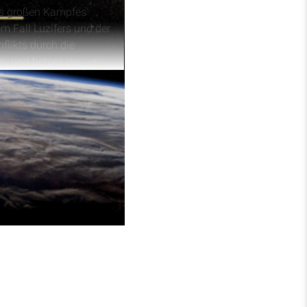
des großen Kampfes
m Fall Luzifers und der
flikts durch die
n, und betont die
hte des großen Kampfes
olle Luzifers und die
ategie, die Sünde zu