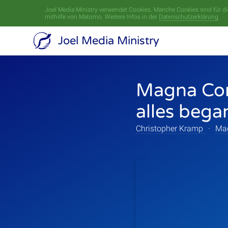
Joel Media Ministry verwendet Cookies. Manche Cookies sind für die
mithilfe von Matomo. Weitere Infos in der
Datenschutzerklärung
.
Joel Media Ministry
Magna Conf
alles bega
Christopher Kramp
·
Mag