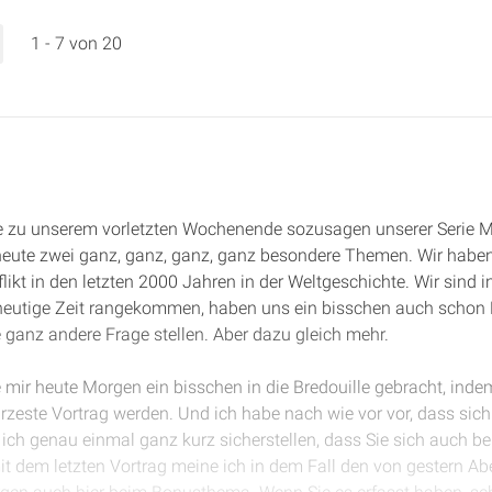
1 - 7 von 20
e zu unserem vorletzten Wochenende sozusagen unserer Serie Ma
eute zwei ganz, ganz, ganz, ganz besondere Themen. Wir haben 
ikt in den letzten 2000 Jahren in der Weltgeschichte. Wir sind i
eutige Zeit rangekommen, haben uns ein bisschen auch schon 
e ganz andere Frage stellen. Aber dazu gleich mehr.
e mir heute Morgen ein bisschen in die Bredouille gebracht, inde
zeste Vortrag werden. Und ich habe nach wie vor vor, dass sich d
ich genau einmal ganz kurz sicherstellen, dass Sie sich auch be
t dem letzten Vortrag meine ich in dem Fall den von gestern Ab