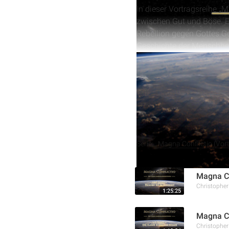
In dieser Vortragsreihe 
zwischen Gut und Böse. Er
Rebellion gegen Gottes Ge
Geschichte der Menschheit
Bedeutung von Gottes Ges
In dieser Folge von „Mag
zwischen Gut und Böse bel
tiefgreifenden Konsequenz
offenbaren und die Mensch
Weitere Aufnahmen
Serie:
Magna Conflictio (Vort
Magna Co
Christophe
1:25:25
Magna Co
Christophe