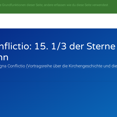
 Grundfunktionen dieser Seite, andere erfassen wie du diese Seite verwendest
lictio: 15. 1/3 der Sterne
nn
na Conflictio (Vortragsreihe über die Kirchengeschichte und die