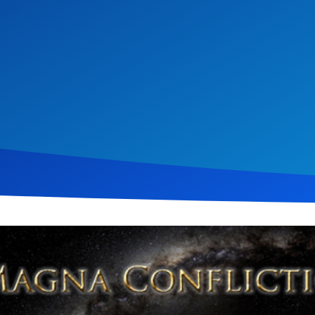
vember 2013
1.342
Klicks
Download