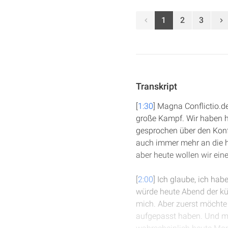
1
2
3
Transkript
[
1:30
] Magna Conflictio.d
große Kampf. Wir haben h
gesprochen über den Konfl
auch immer mehr an die h
aber heute wollen wir ein
[
2:00
] Ich glaube, ich hab
würde heute Abend der kür
mich. Aber zuerst möchte 
aufgepasst haben. Und mi