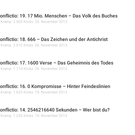
nflictio: 19. 17 Mio. Menschen – Das Volk des Buches
r Kramp
2.003 Klicks
26. November 2013
nflictio: 18. 666 – Das Zeichen und der Antichrist
r Kramp
2.610 Klicks
26. November 2013
nflictio: 17. 1600 Verse – Das Geheimnis des Todes
r Kramp
1.710 Klicks
26. November 2013
nflictio: 16. 0 Kompromisse – Hinter Feindeslinien
r Kramp
1.625 Klicks
19. November 2013
nflictio: 14. 2546216640 Sekunden – Wer bist du?
r Kramp
1.235 Klicks
19. November 2013