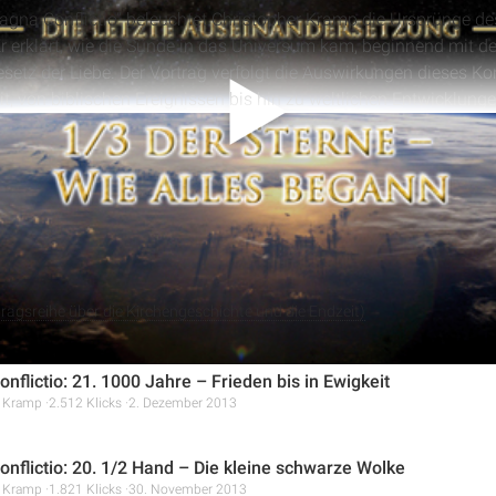
„Magna Conflictio“ beleuchtet Christopher Kramp die Ursprünge 
 erklärt, wie die Sünde in das Universum kam, beginnend mit de
setz der Liebe. Der Vortrag verfolgt die Auswirkungen dieses Kon
, von biblischen Ereignissen bis hin zu weltlichen Entwicklunge
etz und der Erlösung durch Jesus Christus.
alles anzeigen
na Conflictio“ mit Christopher Kramp wird die Ursprungsgeschic
euchtet. Es wird erklärt, wie Sünde in das Universum kam, die R
en für Himmel und Erde. Der Vortrag beleuchtet die göttliche Str
heit zu erlösen, und wie dies im Leben Jesu Christi gipfelte.
ragsreihe über die Kirchengeschichte und die Endzeit)
nflictio: 21. 1000 Jahre – Frieden bis in Ewigkeit
r Kramp
2.512 Klicks
2. Dezember 2013
nflictio: 20. 1/2 Hand – Die kleine schwarze Wolke
r Kramp
1.821 Klicks
30. November 2013