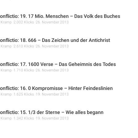
nflictio: 19. 17 Mio. Menschen – Das Volk des Buches
r Kramp
2.002 Klicks
26. November 2013
nflictio: 18. 666 – Das Zeichen und der Antichrist
r Kramp
2.610 Klicks
26. November 2013
nflictio: 17. 1600 Verse – Das Geheimnis des Todes
r Kramp
1.710 Klicks
26. November 2013
nflictio: 16. 0 Kompromisse – Hinter Feindeslinien
r Kramp
1.625 Klicks
19. November 2013
nflictio: 15. 1/3 der Sterne – Wie alles begann
r Kramp
1.342 Klicks
19. November 2013