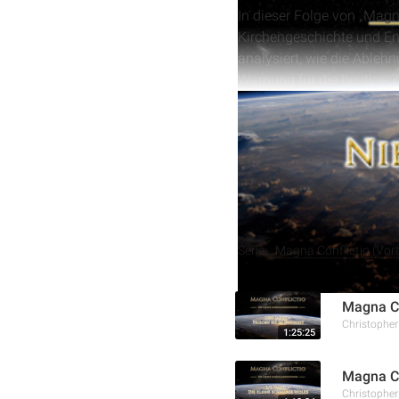
In dieser Folge von „Magn
Kirchengeschichte und End
analysiert, wie die Ableh
Warnung für die heutige Z
Amerikas und der Verbrei
In dieser Folge von „Magn
Französischen Revolution 
Republiken“ und zeigt auf
verdeutlichen die bleiben
Weitere Aufnahmen
Serie:
Magna Conflictio (Vort
Magna Co
Christophe
1:25:25
Magna Co
Christophe