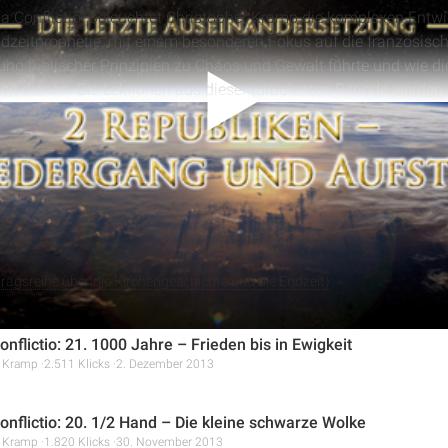
a Conflictio“ beleuchtet Christopher Kramp die komplexen Entw
zeitprophetie, mit einem besonderen Fokus auf die französisch
nung biblischer Prinzipien zu Chaos und Gewalt führte und wie di
eit dienen. Die Lektionen aus dieser turbulenten Periode werde
tung des Evangeliums verglichen.
alles anzeigen
a Conflictio“ beleuchtet Christopher Kramp die tiefgreifenden A
auf die Geschichte und die Kirchen. Er analysiert die symbolis
, wie die Ablehnung göttlicher Gesetze zu Chaos und Zerstörung
de Relevanz biblischer Prinzipien für Gesellschaft und Individuu
ragsreihe über die Kirchengeschichte und die Endzeit)
nflictio: 21. 1000 Jahre – Frieden bis in Ewigkeit
r Kramp
2.511 Klicks
2. Dezember 2013
nflictio: 20. 1/2 Hand – Die kleine schwarze Wolke
r Kramp
1.820 Klicks
30. November 2013