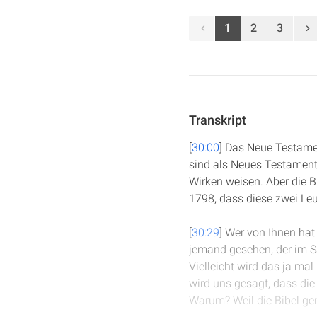
1
2
3
Transkript
[
30:00
] Das Neue Testamen
sind als Neues Testament 
Wirken weisen. Aber die 
1798, dass diese zwei Leu
[
30:29
] Wer von Ihnen ha
jemand gesehen, der im S
Vielleicht wird das ja mal
wird uns gesagt, dass die
Warum? Weil die Bibel ge