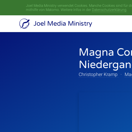
Joel Media Ministry verwendet Cookies. Manche Cookies sind für die
mithilfe von Matomo. Weitere Infos in der
Datenschutzerklärung
.
Joel Media Ministry
Magna Conf
Niedergan
Christopher Kramp
·
Mag