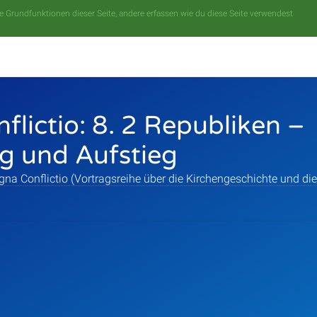
 Grundfunktionen dieser Seite, andere erfassen wie du diese Seite verwendest
lictio: 8. 2 Republiken –
g und Aufstieg
na Conflictio (Vortragsreihe über die Kirchengeschichte und die