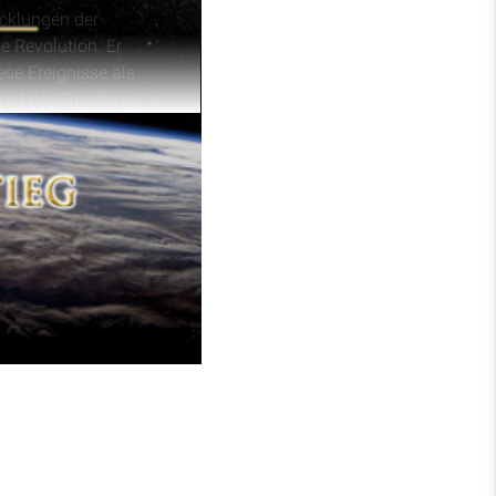
icklungen der
e Revolution. Er
ese Ereignisse als
n mit der Gründung
uswirkungen der
che Bedeutung der „zwei
 führte. Die Ausführungen
m.