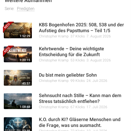
Weitere Aufnahmen
und ihnen das Evangelium bringen.
Serie:
Predigten
KBS Bogenhofen 2025: 508, 538 und der
Aufstieg des Papsttums – Teil 1/5
1:52:29
Christopher Kramp
37 Klicks
7. August 2026
Kehrtwende – Deine wichtigste
Entscheidung für die Zukunft
1:20:15
Christopher Kramp
53 Klicks
3. August 2026
Du bist mein geliebter Sohn
Christopher Kramp
99 Klicks
24. Juli 2026
45:57
Sehnsucht nach Stille – Kann man dem
Stress tatsächlich entfiehen?
1:08:48
Christopher Kramp
67 Klicks
17. Juli 2026
K.O. durch KI? Gläserne Menschen und
die Frage, was uns ausmacht.
53:46