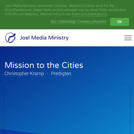
Joel Media Ministry verwendet Cookies. Manche Cookies sind für die
Menü
Grundfunktionen dieser Seite, andere erfassen wie du diese Seite verwendest
mithilfe von Matomo. Weitere Infos in der
Datenschutzerklärung
.
Nur notwendige Cookies erlauben
OK
Videoarchiv
Joel Media Ministry
Aufnahmen
Mission to the Cities
Serien
Christopher Kramp
·
Predigten
Sprecher
Themen
Startseite