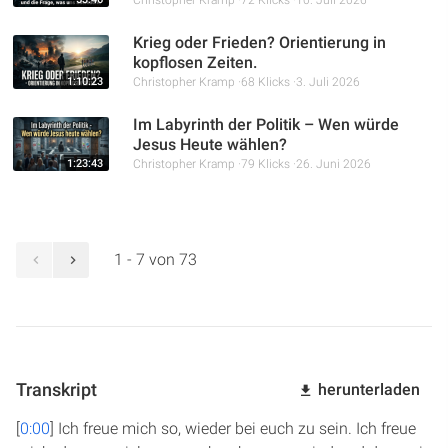
Christopher Kramp
72 Klicks
10. Juli 2026
Krieg oder Frieden? Orientierung in
kopflosen Zeiten.
1:10:23
Christopher Kramp
68 Klicks
3. Juli 2026
Im Labyrinth der Politik – Wen würde
Jesus Heute wählen?
1:23:43
Christopher Kramp
79 Klicks
26. Juni 2026
1 - 7 von 73
Transkript
herunterladen
[
0:00
] Ich freue mich so, wieder bei euch zu sein. Ich freue