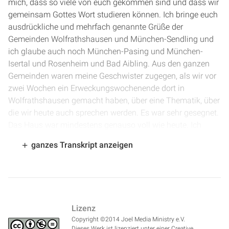
mich, dass so viele von euch gekommen sind und dass wir
gemeinsam Gottes Wort studieren können. Ich bringe euch
ausdrückliche und mehrfach genannte Grüße der
Gemeinden Wolfrathshausen und München-Sendling und
ich glaube auch noch München-Pasing und München-
Isertal und Rosenheim und Bad Aibling. Aus den ganzen
Gemeinden waren meine Geschwister zugegen, als wir vor
zwei Wochen ein Erweckungswochenende dort in
Wolfrathshausen gemacht haben, über eine Thematik, über
die wir heute auch sprechen werden. Es war sehr gesegnet.
Das Haus war mindestens genauso voll wie heute. Ich
bringe euch auch Grüße von den Gemeinden in
ganzes Transkript anzeigen
Mönchengladbach, Düsseldorf, Krefeld, Erkelenz, Moers
und ich weiß nicht wo sonst noch. Da war ich letzte Woche
und da haben wir über Gott mit uns gesprochen. Vielleicht
könnt ihr euch noch erinnern, Gott mit uns. Die Serie dort,
auch dort. Es war ein großer Segen, dort gemeinsam mit
Lizenz
den Geschwistern das Wort Gottes zu studieren.
Copyright ©2014 Joel Media Ministry e.V.
Dieses Werk ist lizenziert unter einer Creative