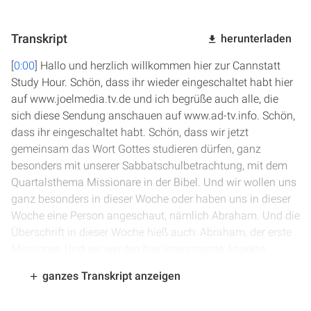
Transkript
herunterladen
[
0:00
] Hallo und herzlich willkommen hier zur Cannstatt
Study Hour. Schön, dass ihr wieder eingeschaltet habt hier
auf www.joelmedia.tv.de und ich begrüße auch alle, die
sich diese Sendung anschauen auf www.ad-tv.info. Schön,
dass ihr eingeschaltet habt. Schön, dass wir jetzt
gemeinsam das Wort Gottes studieren dürfen, ganz
besonders mit unserer Sabbatschulbetrachtung, mit dem
Quartalsthema Missionare in der Bibel. Und wir wollen uns
ganz besonders in dieser Woche oder haben uns in dieser
Woche eine Person angeschaut, nämlich Abraham. Und die
Überschrift in dieser Woche hieß auch: Abraham, der erste
Missionar. Und wir werden hier interessante Aspekte
gemeinsam studieren, die uns näher dazu hinführen sollen,
ganzes Transkript anzeigen
wie Gott durch Abraham in missionarischen Tätigkeiten,
aber auch in schwierigen Fällen, wo auch Abraham selbst