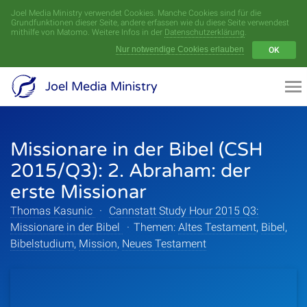
Joel Media Ministry verwendet Cookies. Manche Cookies sind für die
Menü
Grundfunktionen dieser Seite, andere erfassen wie du diese Seite verwendest
mithilfe von Matomo. Weitere Infos in der
Datenschutzerklärung
.
Nur notwendige Cookies erlauben
OK
Videoarchiv
Joel Media Ministry
Aufnahmen
Missionare in der Bibel (CSH
Serien
2015/Q3): 2. Abraham: der
Sprecher
erste Missionar
Thomas Kasunic
·
Cannstatt Study Hour 2015 Q3:
Themen
Missionare in der Bibel
·
Themen:
Altes Testament
,
Bibel
,
Bibelstudium
,
Mission
,
Neues Testament
Startseite