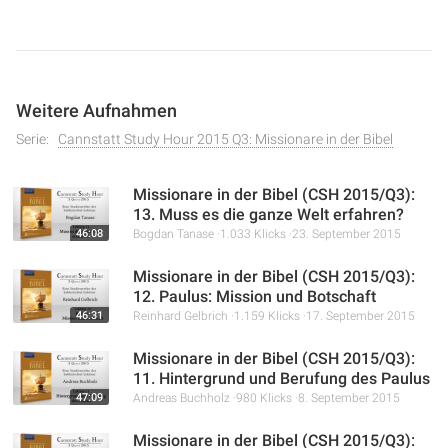
Glaube und Gehorsam Gott ermöglichten, ihn und seine
Nachkommen zu segnen. Es wird betont, wie Abrahams
Leben uns heute als Vorbild dient, um Gottes Willen zu
folgen und ein Segen für andere zu sein.
Weitere Aufnahmen
Serie:
Cannstatt Study Hour 2015 Q3: Missionare in der Bibel
Missionare in der Bibel (CSH 2015/Q3):
13. Muss es die ganze Welt erfahren?
46:08
Bogdan Tanase
1.033 Klicks
23. September 2015
Missionare in der Bibel (CSH 2015/Q3):
12. Paulus: Mission und Botschaft
46:31
Reinhard Gelbrich
1.159 Klicks
17. September 2015
Missionare in der Bibel (CSH 2015/Q3):
11. Hintergrund und Berufung des Paulus
47:09
Andreas Buchholz
980 Klicks
8. September 2015
Missionare in der Bibel (CSH 2015/Q3):