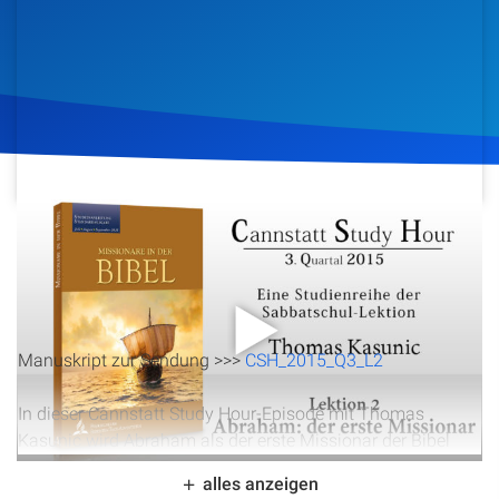
Artikel
Podcasts
Studienzentrum
Über Uns
9. Juli 2015
902
Klicks
Download
Kontakt
Spenden
Manuskript zur Sendung >>>
CSH_2015_Q3_L2
In dieser Cannstatt Study Hour-Episode mit Thomas
Kasunic wird Abraham als der erste Missionar der Bibel
beleuchtet. Die Lektion untersucht Abrahams Ruf, seine
alles anzeigen
Bereitschaft, alles hinter sich zu lassen, und wie sein