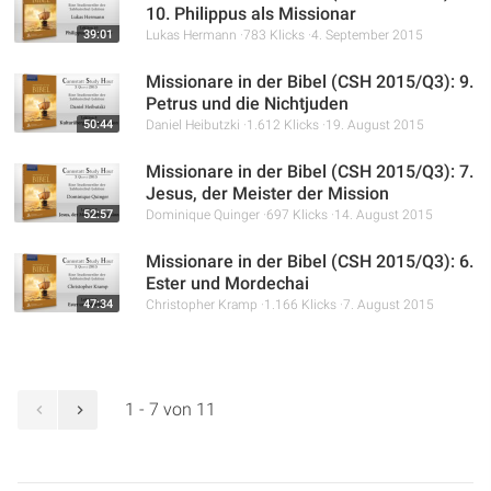
10. Philippus als Missionar
39:01
Lukas Hermann
783 Klicks
4. September 2015
Missionare in der Bibel (CSH 2015/Q3): 9.
Petrus und die Nichtjuden
50:44
Daniel Heibutzki
1.612 Klicks
19. August 2015
Missionare in der Bibel (CSH 2015/Q3): 7.
Jesus, der Meister der Mission
52:57
Dominique Quinger
697 Klicks
14. August 2015
Missionare in der Bibel (CSH 2015/Q3): 6.
Ester und Mordechai
47:34
Christopher Kramp
1.166 Klicks
7. August 2015
1 - 7 von 11