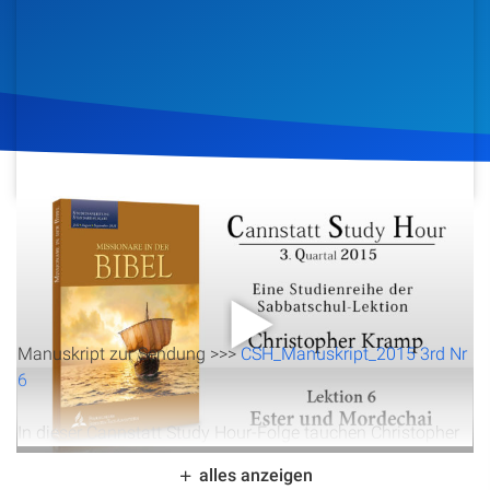
Artikel
Podcasts
Studienzentrum
Über Uns
7. August 2015
1.166
Klicks
Download
Kontakt
Spenden
Manuskript zur Sendung >>>
CSH_Manuskript_2015 3rd Nr
6
In dieser Cannstatt Study Hour-Folge tauchen Christopher
Kramp und die Zuhörer tief in die biblische Geschichte von
alles anzeigen
Esther und Mordechai ein. Die Lektion beleuchtet die oft