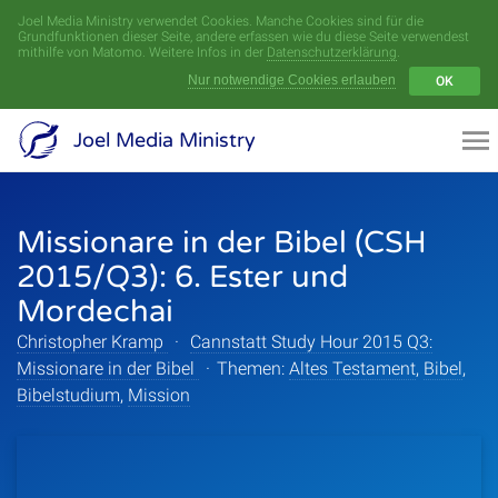
Joel Media Ministry verwendet Cookies. Manche Cookies sind für die
Menü
Grundfunktionen dieser Seite, andere erfassen wie du diese Seite verwendest
mithilfe von Matomo. Weitere Infos in der
Datenschutzerklärung
.
Nur notwendige Cookies erlauben
OK
Videoarchiv
Joel Media Ministry
Aufnahmen
Missionare in der Bibel (CSH
Serien
2015/Q3): 6. Ester und
Sprecher
Mordechai
Christopher Kramp
·
Cannstatt Study Hour 2015 Q3:
Themen
Missionare in der Bibel
·
Themen:
Altes Testament
,
Bibel
,
Bibelstudium
,
Mission
Startseite