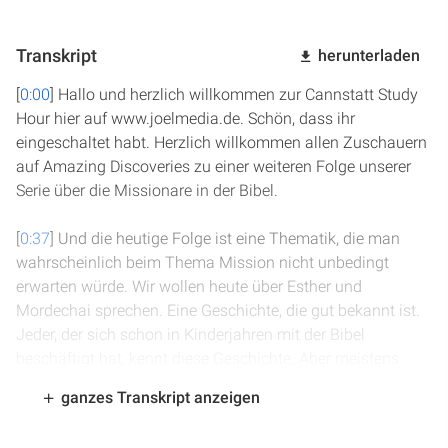
Transkript
herunterladen
[
0:00
] Hallo und herzlich willkommen zur Cannstatt Study
Hour hier auf www.joelmedia.de. Schön, dass ihr
eingeschaltet habt. Herzlich willkommen allen Zuschauern
auf Amazing Discoveries zu einer weiteren Folge unserer
Serie über die Missionare in der Bibel.
[
0:37
] Und die heutige Folge ist eine Thematik, die man
wahrscheinlich beim Thema Mission nicht unbedingt
erwarten würde. Wir wollen heute über Esther und
Mordechai sprechen. Eine Geschichte, die gut bekannt ist.
Jeder, der sich schon in Kinderjahren mit der Bibel
beschäftigt hat, kennt diese Geschichte. Aber meistens
kennen wir sie nur aus den Kinderbibeln und nicht aus der
ganzes Transkript anzeigen
Bibel selbst. Und wir werden einige Überraschungen heute
erleben, bin ich mir ganz sicher, wenn wir diese Geschichte