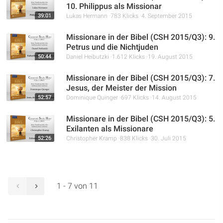
10. Philippus als Missionar
39:01
Lukas Hermann
783 Klicks
4. September 2015
Missionare in der Bibel (CSH 2015/Q3): 9.
Petrus und die Nichtjuden
50:44
Daniel Heibutzki
1.612 Klicks
19. August 2015
Missionare in der Bibel (CSH 2015/Q3): 7.
Jesus, der Meister der Mission
52:57
Dominique Quinger
697 Klicks
14. August 2015
Missionare in der Bibel (CSH 2015/Q3): 5.
Exilanten als Missionare
52:26
Christopher Kramp
838 Klicks
30. Juli 2015
1 - 7 von 11