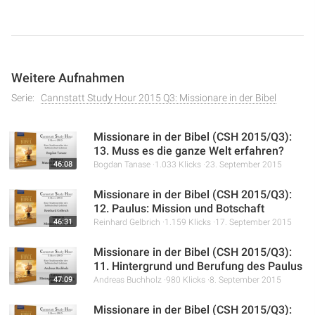
übersehene missionarische Dimension dieser bekannten
Erzählung und deckt auf, wie Kinderbibeln die Geschichte
vereinfachen. Es wird analysiert, wie Gott auch aus
scheinbar falschen Entscheidungen und dem Leben von
Weitere Aufnahmen
Menschen, die sich an die Welt angepasst haben, seinen
Plan zum Guten wenden kann. Die Serie betont die
Serie:
Cannstatt Study Hour 2015 Q3: Missionare in der Bibel
Bedeutung des Glaubensbekenntnisses, besonders in
Krisenzeiten, und zeigt auf, wie Gott auch „Laodizea-
Missionare in der Bibel (CSH 2015/Q3):
Christen“ für seine Zwecke gebrauchen kann.
13. Muss es die ganze Welt erfahren?
46:08
Bogdan Tanase
1.033 Klicks
23. September 2015
Missionare in der Bibel (CSH 2015/Q3):
12. Paulus: Mission und Botschaft
46:31
Reinhard Gelbrich
1.159 Klicks
17. September 2015
Missionare in der Bibel (CSH 2015/Q3):
11. Hintergrund und Berufung des Paulus
47:09
Andreas Buchholz
980 Klicks
8. September 2015
Missionare in der Bibel (CSH 2015/Q3):