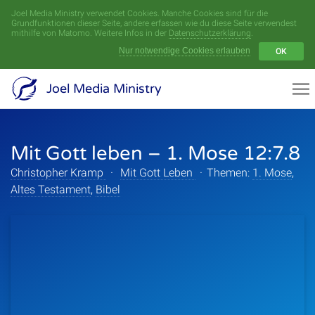
Joel Media Ministry verwendet Cookies. Manche Cookies sind für die
Menü
Grundfunktionen dieser Seite, andere erfassen wie du diese Seite verwendest
mithilfe von Matomo. Weitere Infos in der
Datenschutzerklärung
.
Nur notwendige Cookies erlauben
OK
Videoarchiv
Joel Media Ministry
Aufnahmen
Mit Gott leben – 1. Mose 12:7.8
Serien
Christopher Kramp
·
Mit Gott Leben
·
Themen:
1. Mose
,
Sprecher
Altes Testament
,
Bibel
Themen
Startseite