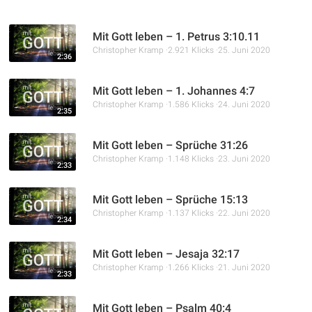
wichtig es ist, Jesus zu imitieren und sein reines Vorbild in
jedem Lebensbereich zu haben.
Mit Gott leben – 1. Petrus 3:10.11
Christopher Kramp
2.921 Klicks
25. Juni 2020
2:36
Mit Gott leben – 1. Johannes 4:7
Christopher Kramp
1.586 Klicks
24. Juni 2020
2:35
Mit Gott leben – Sprüche 31:26
Christopher Kramp
1.148 Klicks
23. Juni 2020
2:33
Mit Gott leben – Sprüche 15:13
Christopher Kramp
1.137 Klicks
22. Juni 2020
2:34
Mit Gott leben – Jesaja 32:17
Christopher Kramp
1.266 Klicks
21. Juni 2020
2:33
Mit Gott leben – Psalm 40:4