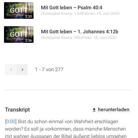
Mit Gott leben – Psalm 40:4
Christopher Kramp
1.048 Klicks
19. Juni 2020
2:33
Mit Gott leben – 1. Johannes 4:12b
Christopher Kramp
993 Klicks
18. Juni 2020
2:36
1 - 7 von 277
Transkript
herunterladen
[
0:00
] Bist du schon einmal von Wahrheit erschlagen
worden? Es soll ja vorkommen, dass manche Menschen
mit wahren Aussagen der Bibel äußerst lieblos umgehen