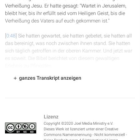
Verheißung Jesu. Er hatte gesagt: "Wartet in Jerusalem,
bleibt hier, bis ihr erfüllt seid vom Heiligen Geist, bis die
Verheißung des Vaters auf euch gekommen ist."
[
0:48
] Sie hatten gewartet, sie hatten gebetet, sie hatten all
das bereinigt, was noch zwischen ihnen stand. Sie hatten
sich täglich getroffen in der oberen Kammer. Und jetzt war
es soweit. Die Bibel berichtet von diesem gewaltigen
Erlebnis zu Pfingsten.
ganzes Transkript anzeigen
[
1:04
] In Apostelgeschichte 2, Vers 2-4 lesen wir: "Und es
entstand plötzlich vom Himmel her ein Brausen, wie von
einem daherfahrenden, gewaltigen Wind, und erfüllte das
ganze Haus, in dem sie saßen. Und es erschienen ihnen
Zungen wie von Feuer, die sich zerteilten und sich auf jeden
Lizenz
von ihnen setzten. Und sie wurden alle vom Heiligen Geist
Copyright ©2020 Joel Media Ministry e.V.
erfüllt und fingen an, in anderen Sprachen zu reden, wie der
Dieses Werk ist lizenziert unter einer Creative
Geist es ihnen auszusprechen gab."
Commons Namensnennung - Nicht kommerziell -