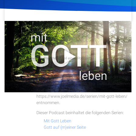
Artikel
Podcasts
8. August 2019
614
Klicks
Download
Studienzentrum
Podcast
Diese Aufnahme ist teil eines Podcasts
Über Uns
Tägliche Andachten
Täglich kurze 2-minütige Andachten aus der Bibel
Kontakt
für einen guten Start in den Tag. Diese Aufnahmen
sind einer Videoserie auf
Spenden
https://www.joelmedia.de/serien/mit-gott-leben/
entnommen.
Dieser Podcast beinhaltet die folgenden Serien:
Mit Gott Leben
Gott auf (m)einer Seite