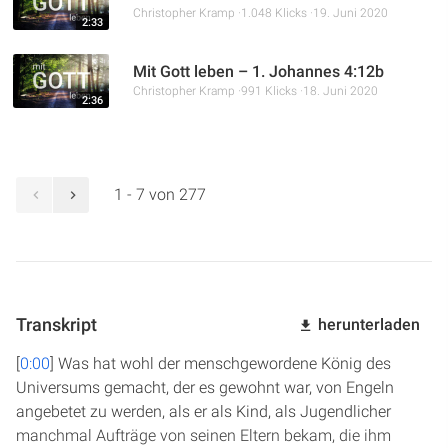
Christopher Kramp
1.048 Klicks
19. Juni 2020
2:33
Mit Gott leben – 1. Johannes 4:12b
Christopher Kramp
991 Klicks
18. Juni 2020
2:36
1 - 7 von 277
Transkript
herunterladen
[
0:00
] Was hat wohl der menschgewordene König des
Universums gemacht, der es gewohnt war, von Engeln
angebetet zu werden, als er als Kind, als Jugendlicher
manchmal Aufträge von seinen Eltern bekam, die ihm