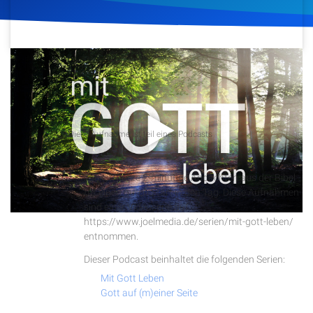
Artikel
Podcasts
21. Oktober 2019
624
Klicks
Download
Studienzentrum
Podcast
Diese Aufnahme ist teil eines Podcasts
Über Uns
Tägliche Andachten
Täglich kurze 2-minütige Andachten aus der Bibel
Kontakt
für einen guten Start in den Tag. Diese Aufnahmen
sind einer Videoserie auf
Spenden
https://www.joelmedia.de/serien/mit-gott-leben/
entnommen.
Dieser Podcast beinhaltet die folgenden Serien:
Mit Gott Leben
Gott auf (m)einer Seite