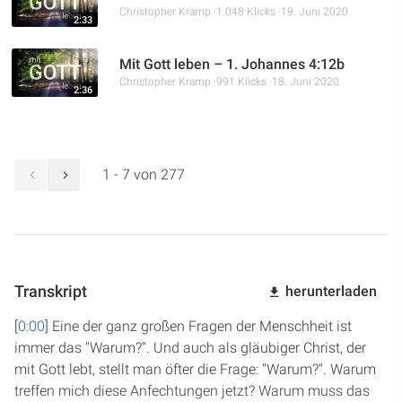
Christopher Kramp
1.048 Klicks
19. Juni 2020
2:33
Mit Gott leben – 1. Johannes 4:12b
Christopher Kramp
991 Klicks
18. Juni 2020
2:36
1 - 7 von 277
Transkript
herunterladen
[
0:00
] Eine der ganz großen Fragen der Menschheit ist
immer das "Warum?". Und auch als gläubiger Christ, der
mit Gott lebt, stellt man öfter die Frage: "Warum?". Warum
treffen mich diese Anfechtungen jetzt? Warum muss das