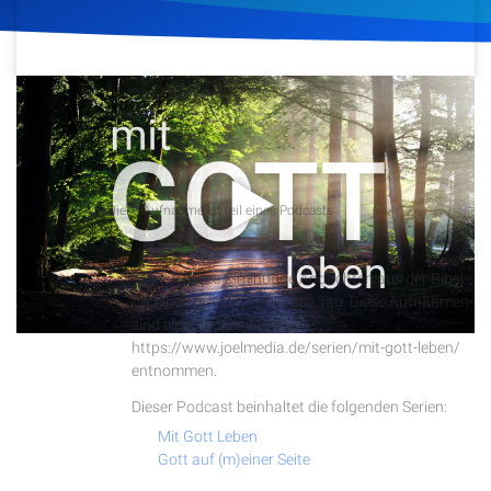
Artikel
Podcasts
29. März 2020
886
Klicks
Download
Studienzentrum
Podcast
Diese Aufnahme ist teil eines Podcasts
Über Uns
Tägliche Andachten
Täglich kurze 2-minütige Andachten aus der Bibel
Kontakt
für einen guten Start in den Tag. Diese Aufnahmen
sind einer Videoserie auf
Spenden
https://www.joelmedia.de/serien/mit-gott-leben/
entnommen.
Dieser Podcast beinhaltet die folgenden Serien:
Mit Gott Leben
Gott auf (m)einer Seite