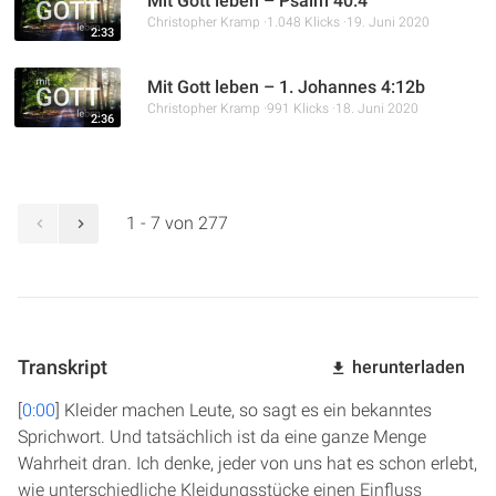
Mit Gott leben – Psalm 40:4
Christopher Kramp
1.048 Klicks
19. Juni 2020
2:33
Mit Gott leben – 1. Johannes 4:12b
Christopher Kramp
991 Klicks
18. Juni 2020
2:36
1 - 7 von 277
Transkript
herunterladen
[
0:00
] Kleider machen Leute, so sagt es ein bekanntes
Sprichwort. Und tatsächlich ist da eine ganze Menge
Wahrheit dran. Ich denke, jeder von uns hat es schon erlebt,
wie unterschiedliche Kleidungsstücke einen Einfluss