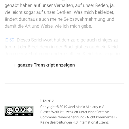
gehabt haben auf unser Verhalten, auf unser Reden, ja,
vielleicht sogar auf unser Denken. Was mich bekleidet,
ändert durchaus auch meine Selbstwahrnehmung und
damit die Art und Weise, wie ich mich gebe.
[
0:59
] Dieses Sprichwort hat demzufolge auch einiges zu
tun mit der Bibel, denn in der Bibel gibt es auch ein Kleid,
das mein Verhalten verändern soll, ein Kleid, das sogar im
Grunde genommen mein Verhalten beschreibt. Die Bibel
ganzes Transkript anzeigen
spricht von dem sogenannten Kleid der Gerechtigkeit, das
allein im Himmel hergestellt wird und mir von Jesus
geschenkt wird.
[
1:28
] In Offenbarung 19 und dort Vers 8 heißt es: "Und es
Lizenz
wurde ihr gegeben, sich in feine Leinwand zu kleiden, rein
Copyright ©2019 Joel Media Ministry e.V.
und glänzend, denn die feine Leinwand ist die Gerechtigkeit
Dieses Werk ist lizenziert unter einer Creative
der Heiligen." Das kann auch übersetzt werden: "Die
Commons Namensnennung - Nicht kommerziell -
gerechten Taten der Heiligen", das, was Jesus in uns tut,
Keine Bearbeitungen 4.0 International Lizenz.