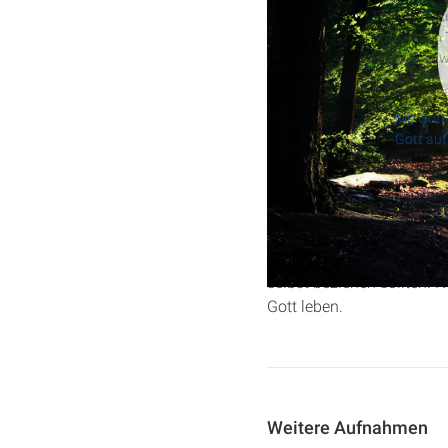
Täglich kurz
Start in den
https://www
Dieser Podca
Mit Gott
Gott auf
In diesem Video spricht Ch
7, um zu verdeutlichen, d
selbst beziehen sollten. 
Gott leben.
Weitere Aufnahmen