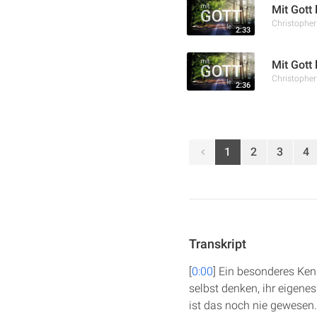
Mit Gott
Christophe
2:33
Mit Gott
Christophe
2:36
1
2
3
4
Transkript
[
0:00
] Ein besonderes Ken
selbst denken, ihr eigenes
ist das noch nie gewesen