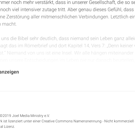
mer noch mehr verstärkt, dass in unserer Gesellschaft, die so se
 noch viel intensiver zutage tritt. Aber genau dieses Gefühl, dass
 eine Zerstörung aller mitmenschlichen Verbindungen. Letztlich e
h macht.
uns die Bibel sehr deutlich, dass niemand sein Leben ganz alle
agt das im Römerbrief und dort Kapitel 14, Vers 7: „Denn keiner 
lbst.“ Niemand von uns ist eine Insel. Wir alle hängen miteinand
nnen unsere Entscheidungen im Leben nie nur danach beurteilen, 
z von Verbindungen. Und das, was wir tun im Alltag, selbst die 
 anzeigen
eren, sollte von diesem Gedanken geprägt sein, dass wir mitein
danke ganz praktisch in unserem Leben sich zeigt, wird auch deut
©2019 Joel Media Ministry e.V.
k ist lizenziert unter einer Creative Commons Namensnennung - Nicht kommerziell 
al Lizenz.