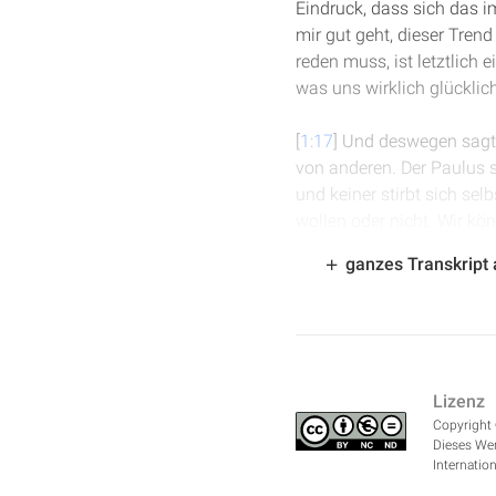
Eindruck, dass sich das im
mir gut geht, dieser Trend
reden muss, ist letztlich
was uns wirklich glücklic
[
1:17
] Und deswegen sagt 
von anderen. Der Paulus s
und keiner stirbt sich se
wollen oder nicht. Wir kö
haben ein gemeinsames Net
ganzes Transkript
um uns wieder zu regeneri
[
2:15
] Nur wenn dieser Ge
leben.
Lizenz
Copyright 
Dieses Wer
Internation