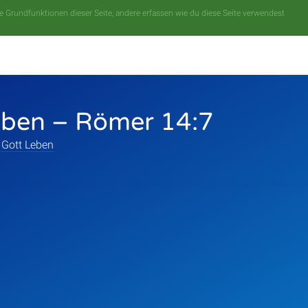
 Grundfunktionen dieser Seite, andere erfassen wie du diese Seite verwendest
leben – Römer 14:7
 Gott Leben