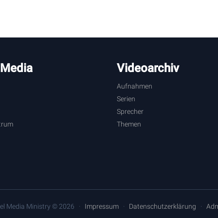
 Media
Videoarchiv
Aufnahmen
Serien
Sprecher
trum
Themen
el Media Ministry © 2026
Impressum
Datenschutzerklärung
Adm