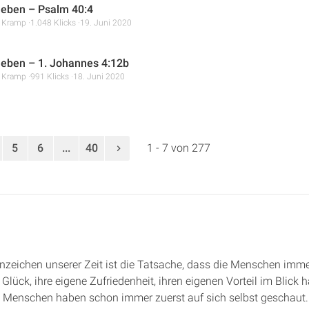
 leben – Psalm 40:4
r Kramp
1.048 Klicks
19. Juni 2020
 leben – 1. Johannes 4:12b
r Kramp
991 Klicks
18. Juni 2020
5
6
...
40
1 - 7 von 277
nzeichen unserer Zeit ist die Tatsache, dass die Menschen imm
 Glück, ihre eigene Zufriedenheit, ihren eigenen Vorteil im Blick
. Menschen haben schon immer zuerst auf sich selbst geschaut