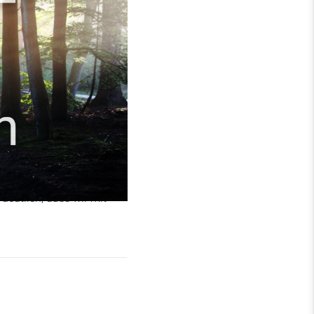
Er zitiert
Römer 14
, Vers
gen nicht nur auf uns
deutlich, dass wir mit