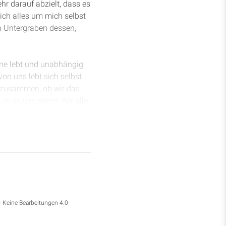
hr darauf abzielt, dass es
 ich alles um mich selbst
in Untergraben dessen,
ine lebt und unabhängig
von uns lebt sich selbst
er zusammen, ob wir das
ob es uns passt. Wir alle
Zeit, die wir verbringen,
ander leben.
lich, dass wir mit Gott
- Keine Bearbeitungen 4.0