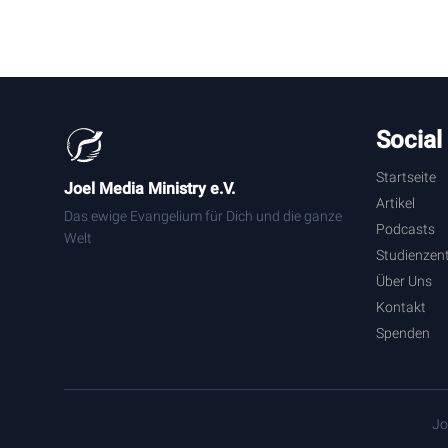
Social
Startseite
Joel Media Ministry e.V.
Artikel
Das ewige Evangelium für Dich und die ganze
Podcasts
Welt
Studienzen
Über Uns
Kontakt
Spenden
Jo