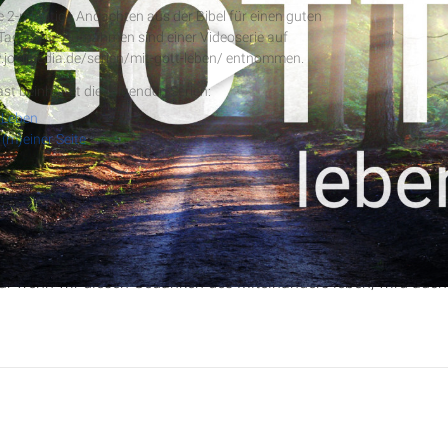
e 2-minütige Andachten aus der Bibel für einen guten
 Tag. Diese Aufnahmen sind einer Videoserie auf
.joelmedia.de/serien/mit-gott-leben/ entnommen.
RSS-Feed
st beinhaltet die folgenden Serien:
 Leben
 (m)einer Seite
ristopher Kramp über die Bedeutung, dass wir nicht allein leben. 
ass wir alle miteinander verbunden sind und unsere Entscheidun
Nur wenn wir diesen Gedanken des Miteinanders leben, wird auch 