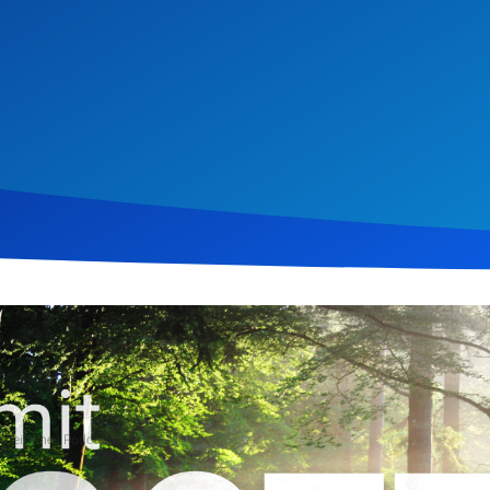
i 2019
425
Klicks
Download
 teil eines Podcasts
 Andachten