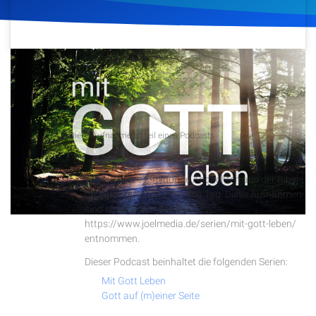
Artikel
Podcasts
6. Mai 2020
727
Klicks
Download
Studienzentrum
Podcast
Diese Aufnahme ist teil eines Podcasts
Über Uns
Tägliche Andachten
Täglich kurze 2-minütige Andachten aus der Bibel
Kontakt
für einen guten Start in den Tag. Diese Aufnahmen
sind einer Videoserie auf
Spenden
https://www.joelmedia.de/serien/mit-gott-leben/
entnommen.
Dieser Podcast beinhaltet die folgenden Serien:
Mit Gott Leben
Gott auf (m)einer Seite