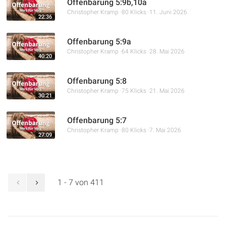
Offenbarung 5:9b,10a
Christopher Kramp
80 Klicks
11. Juni 2026
22:36
Offenbarung 5:9a
Christopher Kramp
64 Klicks
28. Mai 2026
40:20
Offenbarung 5:8
Christopher Kramp
75 Klicks
21. Mai 2026
30:21
Offenbarung 5:7
Christopher Kramp
80 Klicks
7. Mai 2026
27:09
1 - 7 von 411