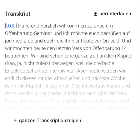
Transkript
herunterladen
[
0:00
] Hallo und herzlich willkommen zu unserem
Offenbarung-Seminar und ich möchte euch begrüßen auf
joelmedia.de und euch, die ihr hier heute vor Ort seid. Und
wir möchten heute den letzten Vers von Offenbarung 14
betrachten. Wir sind schon eine ganze Zeit an dem Kapitel
dran, ja, nicht zuletzt deswegen, weil die dreifache
Engelsbotschaft so intensiv war. Aber heute werden wir
endlich dieses Kapitel abschließen und nächste Woche
dann mit Kapitel 15 beginnen. Das ist weitaus kürzer und
dann werden wir schneller durchkommen. Aber der Vers
heute, das ist so ein Vers, also der ist wirklich interessant.
Also ich weiß nicht, wie es euch geht, wenn ihr diesen Vers
gleich lesen werdet. Ich kann mich erinnern, als ich so 12,
ganzes Transkript anzeigen
13 und 14 Jahre alt war, war das ein Vers, über den ich
ganz viel nachgedacht habe. Das war so, es gibt so Verse,
die so einen jungen, so besonders interessieren. Das erste