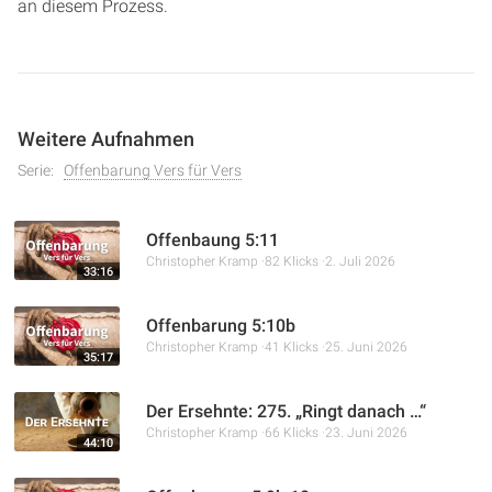
an diesem Prozess.
Weitere Aufnahmen
Serie:
Offenbarung Vers für Vers
Offenbaung 5:11
Christopher Kramp
82 Klicks
2. Juli 2026
33:16
Offenbarung 5:10b
Christopher Kramp
41 Klicks
25. Juni 2026
35:17
Der Ersehnte: 275. „Ringt danach …“
Christopher Kramp
66 Klicks
23. Juni 2026
44:10