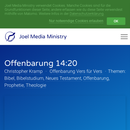
Joel Media Ministry verwendet Cookies. Manche Cookies sind für die
Menü
Grundfunktionen dieser Seite, andere erfassen wie du diese Seite verwendest
mithilfe von Matomo. Weitere Infos in der
Datenschutzerklärung
.
Nur notwendige Cookies erlauben
OK
Videoarchiv
Joel Media Ministry
Aufnahmen
Offenbarung 14:20
Serien
Christopher Kramp
·
Offenbarung Vers für Vers
·
Themen:
Sprecher
Bibel
,
Bibelstudium
,
Neues Testament
,
Offenbarung
,
Prophetie
,
Theologie
Themen
Startseite