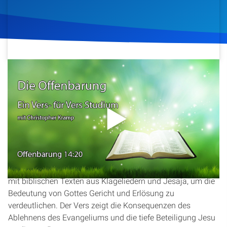
Artikel
Podcasts
Studienzentrum
23. März 2016
974
Klicks
Download
Über Uns
Kontakt
In dieser Predigt wird der letzte Vers von
Offenbarung 14
,
Vers 20, beleuchtet, der eine dramatische Beschreibung der
Spenden
Ernte der Bösen liefert. Christopher Kramp erklärt die
symbolische Sprache der blutigen Kelter und verbindet sie
mit biblischen Texten aus Klageliedern und Jesaja, um die
Bedeutung von Gottes Gericht und Erlösung zu
verdeutlichen. Der Vers zeigt die Konsequenzen des
Ablehnens des Evangeliums und die tiefe Beteiligung Jesu