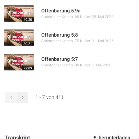
Offenbarung 5:9a
Christopher Kramp
65 Klicks
28. Mai 2026
40:20
Offenbarung 5:8
Christopher Kramp
75 Klicks
21. Mai 2026
30:21
Offenbarung 5:7
Christopher Kramp
80 Klicks
7. Mai 2026
27:09
1 - 7 von 411
Transkript
herunterladen