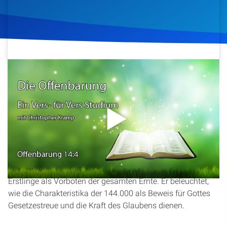
Artikel
Podcasts
Studienzentrum
27. November 2014
727
Klicks
Download
Über Uns
Kontakt
In diesem Teil des Offenbarungsseminars wird der Vers
14,4 aus der Offenbarung behandelt, der von den 144.000
Spenden
spricht. Christopher Kramp erklärt die Bedeutung des
Erkauftseins durch das Blut Jesu und die Rolle der
Erstlinge als Vorboten der gesamten Ernte. Er beleuchtet,
wie die Charakteristika der 144.000 als Beweis für Gottes
Gesetzestreue und die Kraft des Glaubens dienen.