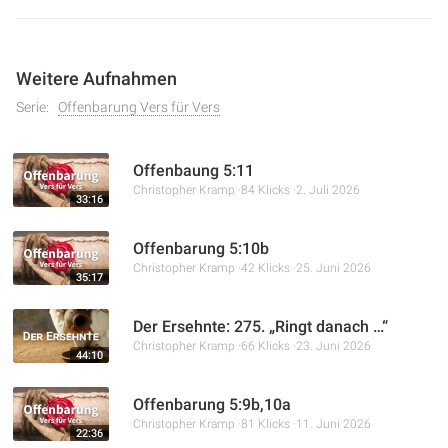
Weitere Aufnahmen
Serie:
Offenbarung Vers für Vers
Offenbaung 5:11
Christopher Kramp
84 Klicks
2. Juli 2026
33:16
Offenbarung 5:10b
Christopher Kramp
42 Klicks
25. Juni 2026
35:17
Der Ersehnte: 275. „Ringt danach …“
Christopher Kramp
66 Klicks
23. Juni 2026
44:10
Offenbarung 5:9b,10a
Christopher Kramp
81 Klicks
11. Juni 2026
22:36