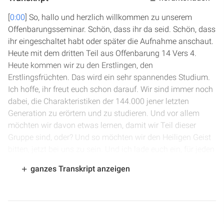
[
0:00
] So, hallo und herzlich willkommen zu unserem
Offenbarungsseminar. Schön, dass ihr da seid. Schön, dass
ihr eingeschaltet habt oder später die Aufnahme anschaut.
Heute mit dem dritten Teil aus Offenbarung 14 Vers 4.
Heute kommen wir zu den Erstlingen, den
Erstlingsfrüchten. Das wird ein sehr spannendes Studium.
Ich hoffe, ihr freut euch schon darauf. Wir sind immer noch
dabei, die Charakteristiken der 144.000 jener letzten
Generation zu erörtern und zu studieren. Und vor allem
möchten wir davon etwas lernen, damit wir Teil dieser
Gruppe sind, oder? Und so möchten wir den Heiligen Geist
bitten, jetzt bei uns zu sein. Und ich lade euch ein, für jeden
Abend mit mir niederzuknien zum Gebet.
ganzes Transkript anzeigen
[
0:47
] Lieber Vater im Himmel, hab du herzlichen Dank für
all das, was du heute für uns getan hast. Hab Dank, dass
du bei uns gewesen bist, dass du uns Mut gemacht hast
und Freude geschenkt hast. Und hab Dank, dass wir jetzt