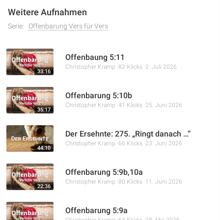
Geboten zeigt.
Weitere Aufnahmen
Serie:
Offenbarung Vers für Vers
Offenbaung 5:11
Christopher Kramp
82 Klicks
2. Juli 2026
33:16
Offenbarung 5:10b
Christopher Kramp
41 Klicks
25. Juni 2026
35:17
Der Ersehnte: 275. „Ringt danach …“
Christopher Kramp
66 Klicks
23. Juni 2026
44:10
Offenbarung 5:9b,10a
Christopher Kramp
80 Klicks
11. Juni 2026
22:36
Offenbarung 5:9a