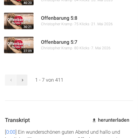
Christopher Kramp
64 Klicks
28. Mai 2026
40:20
Offenbarung 5:8
Christopher Kramp
75 Klicks
21. Mai 2026
30:21
Offenbarung 5:7
Christopher Kramp
80 Klicks
7. Mai 2026
27:09
1 - 7 von 411
Transkript
herunterladen
[
0:00
] Ein wunderschönen guten Abend und hallo und