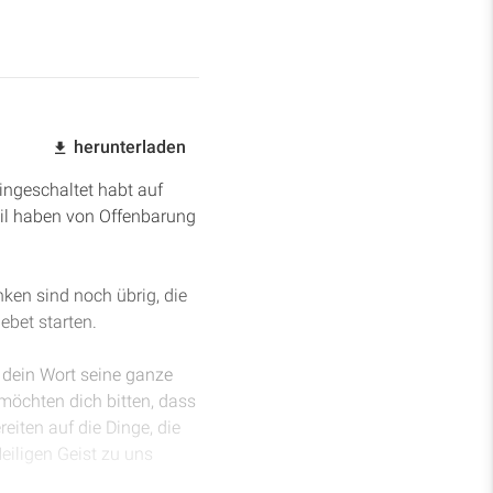
herunterladen
ingeschaltet habt auf
Teil haben von Offenbarung
ken sind noch übrig, die
ebet starten.
s dein Wort seine ganze
 möchten dich bitten, dass
eiten auf die Dinge, die
eiligen Geist zu uns