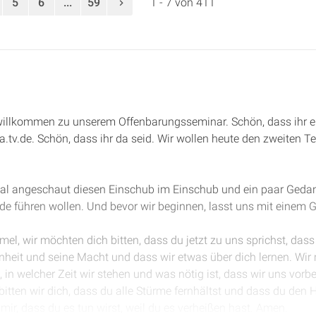
5
6
...
59
1 - 7 von 411
 willkommen zu unserem Offenbarungsseminar. Schön, dass ihr e
a.tv.de. Schön, dass ihr da seid. Wir wollen heute den zweiten 
Mal angeschaut diesen Einschub im Einschub und ein paar Gedan
de führen wollen. Und bevor wir beginnen, lasst uns mit einem G
mel, wir möchten dich bitten, dass du jetzt zu uns sprichst, das
hönheit und seine Macht und dass wir etwas über dich lernen. Wir
 in welcher Zeit wir stehen und was nötig ist, dass wir uns vorber
ten wir dich, dass du alle Stürme fernhältst und dass du den H
mir, dass du es tun wirst, weil du es verheißen hast. Amen.