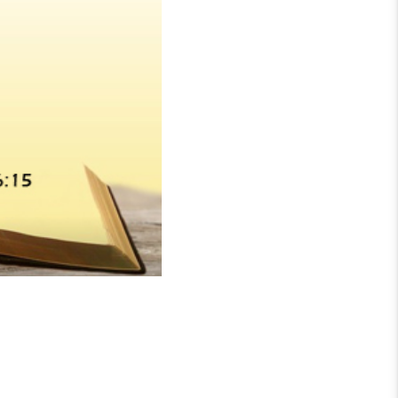
tung des „Wachens“ im
eit sowie Kooperation mit
Symbol für die