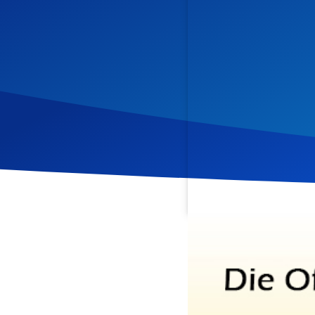
Veröffentlicht am
25. No
In diesem Teil des Offenb