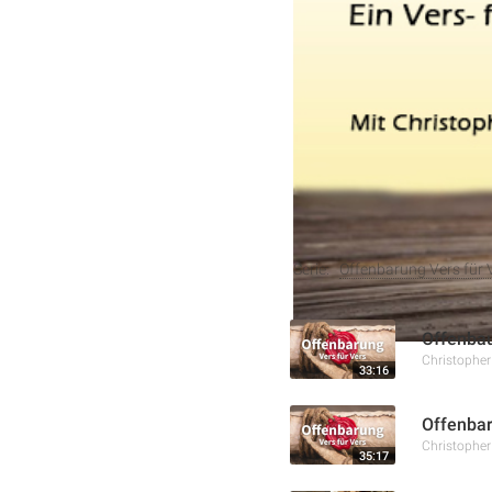
enthält, wachsam zu sein 
biblischen Kontext, das 
dem Heiligen Geist bedeut
Gerechtigkeit Gottes und 
Weitere Aufnahmen
Serie:
Offenbarung Vers für 
Offenba
Christophe
33:16
Offenbar
Christophe
35:17