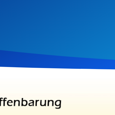
vember 2016
973
Klicks
Download
arungsseminars wird der Vers 15 aus Kapitel 16 behandelt, der 