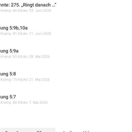
hnte: 275. „Ringt danach …“
r Kramp
66 Klicks
23. Juni 2026
ung 5:9b,10a
r Kramp
81 Klicks
11. Juni 2026
ung 5:9a
r Kramp
65 Klicks
28. Mai 2026
ung 5:8
r Kramp
75 Klicks
21. Mai 2026
ung 5:7
r Kramp
80 Klicks
7. Mai 2026