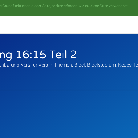
 Grundfunktionen dieser Seite, andere erfassen wie du diese Seite verwendest
g 16:15 Teil 2
enbarung Vers für Vers
·
Themen:
Bibel
,
Bibelstudium
,
Neues T