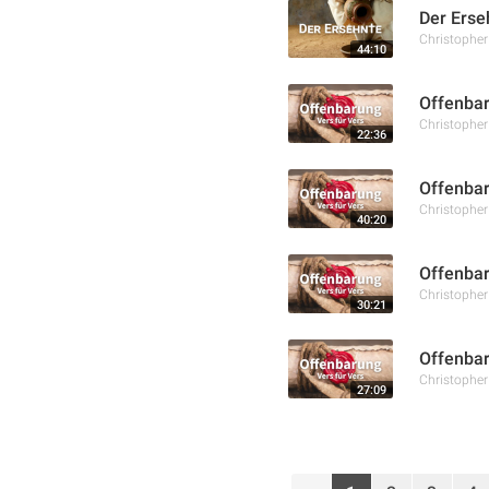
Der Erse
Christophe
44:10
Offenbar
Christophe
22:36
Offenbar
Christophe
40:20
Offenbar
Christophe
30:21
Offenbar
Christophe
27:09