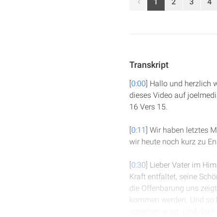
1
2
3
4
Transkript
[
0:00
] Hallo und herzlich
dieses Video auf joelmedi
16 Vers 15.
[
0:11
] Wir haben letztes 
wir heute noch kurz zu En
[
0:30
] Lieber Vater im Him
Kraft entfaltet, seine Sc
die Offenbarung uns zeigt,
kommen werden. Und so bit
sprechen wirst. Und dank 