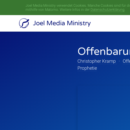
Joel Media Ministry verwendet Cookies. Manche Cookies sind für die
mithilfe von Matomo. Weitere Infos in der
Datenschutzerklärung
.
Joel Media Ministry
Offenbarun
Christopher Kramp
·
Off
Prophetie