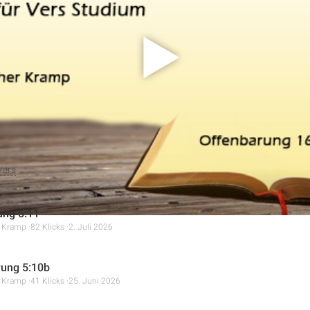
und seine Kleider zu bewahren. Der Sprecher erklärt die Bedeu
über das reine Nicht-Schlafen hinausgeht und geistige Wachsamk
et. Ebenso wird die Wichtigkeit des Bewahrens der „Kleider“ als 
die gerechten Taten der Gläubigen beleuchtet.
Vers
ung 5:11
r Kramp
82 Klicks
2. Juli 2026
ung 5:10b
r Kramp
41 Klicks
25. Juni 2026